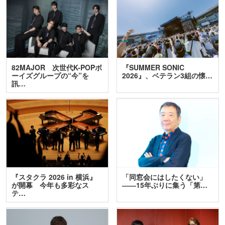
82MAJOR 次世代K-POPボ
『SUMMER SONIC
ーイズグループの“今”を
2026』、ベテラン3組の懐…
訊…
『スタクラ 2026 in 横浜』
「同窓会にはしたくない」
が開幕 今年も多彩なス
――15年ぶりに集う「第…
テ…