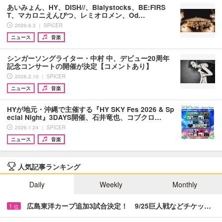
あいみょん、HY、DISH//、Bialystocks、BE:FIRS
T、マカロニえんぴつ、レミオロメン、Od…
2026.6.3 ｜ SPICER
ニュース
音楽
シンガーソングライター・中村 中、デビュー20周年
記念コンサートの開催が決定【コメントあり】
2026.2.10 ｜ SPICER
ニュース
音楽
HYが地元・沖縄で主催する『HY SKY Fes 2026 & Sp
ecial Night』3DAYS開催、石井竜也、コブクロ…
2026.1.24 ｜ SPICER
ニュース
音楽
人気記事ランキング
Daily
Weekly
Monthly
広島東洋カープ追加3試合決定！ 9/25巨人戦などチケッ…
1
位