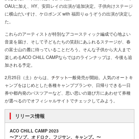
OAUに加え、HY、安田レイの出演が追加決定。子供向けステージ
に横山だいすけ、ケロポンズ with 福田りゅうぞうの出演が決定し
た。
これらのアーティストが特別なアコースティック編成で心地よい
音楽を届け、そして子どもたちの笑顔にあふれるステージが、春
の富士山の麓に待っていることだろう。そんな子供から大人まで
楽しめるACO CHiLL CAMPならではのラインナップは、今後も追
加される予定。
2月25日（土）からは、
一般発売が開始。人気のオートキ
ャンプをはじめとした各種キャンププランや、日帰りできる一日
券や都内発のバスツアーなど、思い思いの遊び方にあわせて券種
が選べるのでオフィシャルサイトでチェックしてみよう。
リリース情報
ACO CHiLL CAMP 2023
〜アソブ、オドロク、フジサン、キャンプ。〜