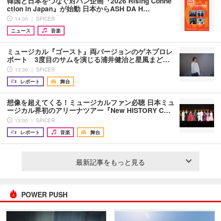
韓国と日本をつなぐ対バン企画『2026 Rising Conne
ction in Japan』が始動 日本からASH DA H…
14:30 ｜ SPICER
ニュース
音楽
ミュージカル『ゴースト』両バージョンのゲネプロレ
ポート 3度目のサムを演じる浦井健治と星風まど…
13:30 ｜ SPICER
レポート
舞台
想像を超えてくる！ミュージカルファン必聴 日本ミュ
ージカル界初のアリーナツアー『New HISTORY C…
13:00 ｜ SPICER
レポート
音楽
舞台
最新記事をもっと見る
POWER PUSH