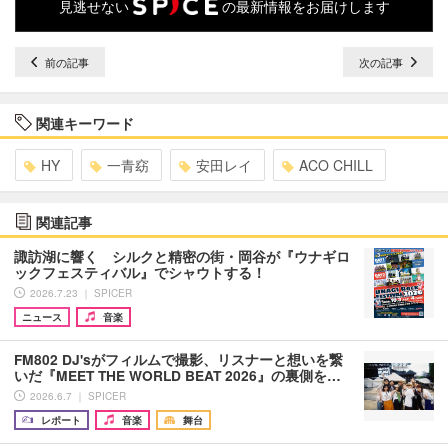
見逃せない
の最新情報をお届けします
前の記事
次の記事
関連キーワード
HY
一青窈
安田レイ
ACO CHILL
関連記事
諏訪湖に響く シルクと精密の街・岡谷が『ウナギロ
ックフェスティバル』でシャウトする！
2026.7.23 ｜ SPICER
ニュース
音楽
FM802 DJ'sがフィルムで撮影、リスナーと想いを繋
いだ『MEET THE WORLD BEAT 2026』の裏側を…
2026.6.7 ｜ SPICER
レポート
音楽
舞台