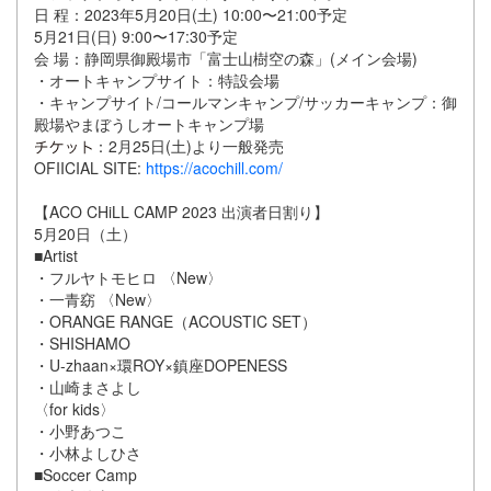
日 程：2023年5月20日(土) 10:00〜21:00予定
5月21日(日) 9:00〜17:30予定
会 場：静岡県御殿場市「富士山樹空の森」(メイン会場)
・オートキャンプサイト：特設会場
・キャンプサイト/コールマンキャンプ/サッカーキャンプ：御
殿場やまぼうしオートキャンプ場
：2月25日(土)より一般発売
OFIICIAL SITE:
https://acochill.com/
【ACO CHiLL CAMP 2023 出演者日割り】
5月20日（土）
■Artist
・フルヤトモヒロ 〈New〉
・一青窈 〈New〉
・ORANGE RANGE（ACOUSTIC SET）
・SHISHAMO
・U-zhaan×環ROY×鎮座DOPENESS
・山崎まさよし
〈for kids〉
・小野あつこ
・小林よしひさ
■Soccer Camp