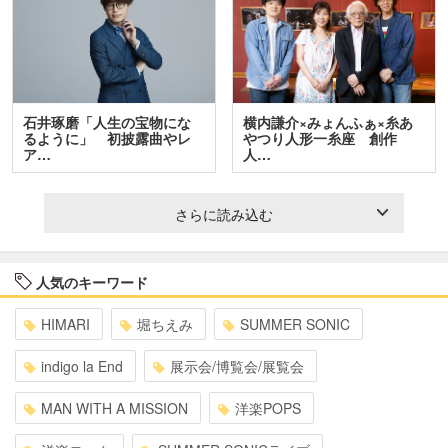
石井琢磨「人生の宝物にな
横内謙介×みょんふぁ×糸あ
るように」 初披露曲やレ
やつり人形一糸座 創作
ア…
人…
さらに読み込む
人気のキーワード
HIMARI
堀ちえみ
SUMMER SONIC
indigo la End
展示会/博覧会/展覧会
MAN WITH A MISSION
洋楽POPS