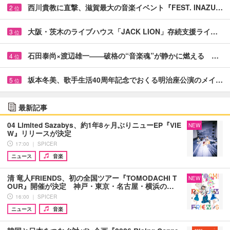
西川貴教に直撃、滋賀最大の音楽イベント『FEST. INAZU…
2
位
大阪・茨木のライブハウス「JACK LION」存続支援ライ…
3
位
石田泰尚×渡辺雄一――破格の“音楽魂”が静かに燃える …
4
位
坂本冬美、歌手生活40周年記念でおくる明治座公演のメイ…
5
位
最新記事
04 Limited Sazabys、約1年8ヶ月ぶりニューEP『VIE
NEW
W』リリースが決定
17:00 ｜ SPICER
ニュース
音楽
清 竜人FRIENDS、初の全国ツアー『TOMODACHI T
NEW
OUR』開催が決定 神戸・東京・名古屋・横浜の…
16:00 ｜ SPICER
ニュース
音楽