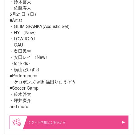
・鈴木啓太
・佐藤寿人
5月21日（日）
■Artist
・GLIM SPANKY(Acoustic Set)
・HY 〈New〉
・LOW IQ 01
・OAU
・奥田民生
・安田レイ 〈New〉
〈for kids〉
・横山だいすけ
■Performance
・ケロポンズ with 福田りゅうぞう
■Soccer Camp
・鈴木啓太
・坪井慶介
and more
情報はこちらから