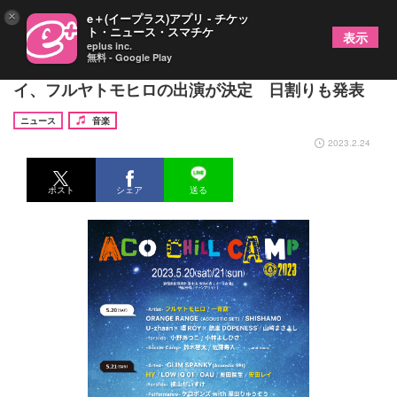
×
e＋(イープラス)アプリ - チケッ
ト・ニュース・スマチケ
表示
eplus inc.
無料 - Google Play
『ACO CHiLL CAMP 2023』一青窈、HY、安田レ
イ、フルヤトモヒロの出演が決定 日割りも発表
ニュース
音楽
2023.2.24
ポスト
シェア
送る