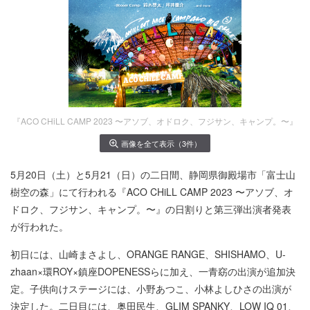
『ACO CHiLL CAMP 2023 〜アソブ、オドロク、フジサン、キャンプ。〜』
画像を全て表示（3件）
5月20日（土）と5月21（日）の二日間、静岡県御殿場市「富士山
樹空の森」にて行われる『ACO CHiLL CAMP 2023 〜アソブ、オ
ドロク、フジサン、キャンプ。〜』の日割りと第三弾出演者発表
が行われた。
初日には、山崎まさよし、ORANGE RANGE、SHISHAMO、U-
zhaan×環ROY×鎮座DOPENESSらに加え、一青窈の出演が追加決
定。子供向けステージには、小野あつこ、小林よしひさの出演が
決定した。二日目には、奥田民生、GLIM SPANKY、LOW IQ 01、