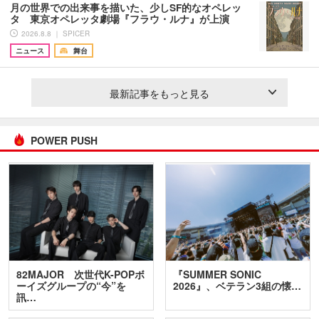
月の世界での出来事を描いた、少しSF的なオペレッ
タ 東京オペレッタ劇場『フラウ・ルナ』が上演
2026.8.8 ｜ SPICER
ニュース
舞台
最新記事をもっと見る
POWER PUSH
82MAJOR 次世代K-POPボ
『SUMMER SONIC
ーイズグループの“今”を
2026』、ベテラン3組の懐…
訊…