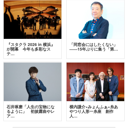
『スタクラ 2026 in 横浜』
「同窓会にはしたくない」
が開幕 今年も多彩なス
――15年ぶりに集う「第…
テ…
石井琢磨「人生の宝物にな
横内謙介×みょんふぁ×糸あ
るように」 初披露曲やレ
やつり人形一糸座 創作
ア…
人…