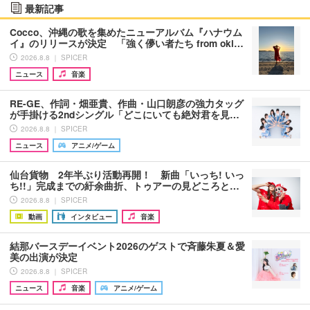
最新記事
Cocco、沖縄の歌を集めたニューアルバム『ハナウム
イ』のリリースが決定 「強く儚い者たち from oki…
2026.8.8 ｜ SPICER
ニュース
音楽
RE-GE、作詞・畑亜貴、作曲・山口朗彦の強力タッグ
が手掛ける2ndシングル「どこにいても絶対君を見…
2026.8.8 ｜ SPICER
ニュース
アニメ/ゲーム
仙台貨物 2年半ぶり活動再開！ 新曲「いっち! いっ
ち!!」完成までの紆余曲折、トゥアーの見どころと…
2026.8.8 ｜ SPICER
動画
インタビュー
音楽
結那バースデーイベント2026のゲストで斉藤朱夏＆愛
美の出演が決定
2026.8.8 ｜ SPICER
ニュース
音楽
アニメ/ゲーム