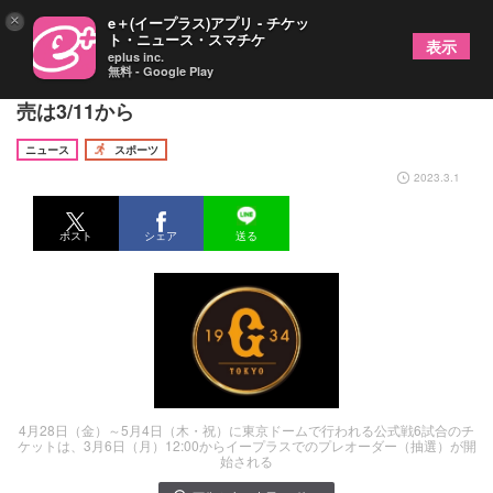
×
e＋(イープラス)アプリ - チケッ
ト・ニュース・スマチケ
表示
eplus inc.
無料 - Google Play
GWの巨人戦が3/6からプレオーダー開始！ 一般販
売は3/11から
ニュース
スポーツ
2023.3.1
ポスト
シェア
送る
4月28日（金）～5月4日（木・祝）に東京ドームで行われる公式戦6試合のチ
ケットは、3月6日（月）12:00からイープラスでのプレオーダー（抽選）が開
始される