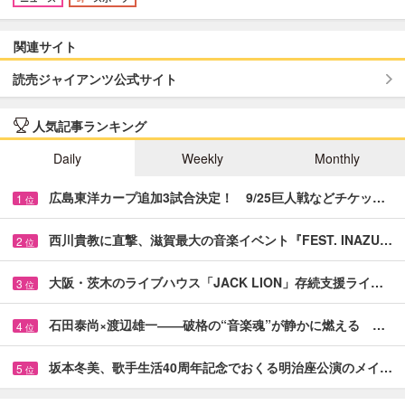
関連サイト
読売ジャイアンツ公式サイト
人気記事ランキング
Daily
Weekly
Monthly
広島東洋カープ追加3試合決定！ 9/25巨人戦などチケッ…
1
位
西川貴教に直撃、滋賀最大の音楽イベント『FEST. INAZU…
2
位
大阪・茨木のライブハウス「JACK LION」存続支援ライ…
3
位
石田泰尚×渡辺雄一――破格の“音楽魂”が静かに燃える …
4
位
坂本冬美、歌手生活40周年記念でおくる明治座公演のメイ…
5
位