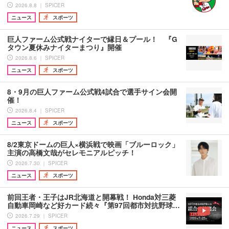
2026.8.8 ｜ SPICER
ニュース
スポーツ
巨人ファーム公式戦ナイターで縁日＆プール！ 『G
タウン夏休みナイターまつり』開催
2026.8.6 ｜ SPICER
ニュース
スポーツ
8・9月の巨人ファーム公式戦4試合で選手サイン会開
催！
2026.8.4 ｜ SPICER
ニュース
スポーツ
8/2東京ドームの巨人×横浜戦で映画「ブルーロック」
主演の高橋文哉がセレモニアルピッチ！
2026.7.30 ｜ SPICER
ニュース
スポーツ
前回王者・王子はJR北海道と開幕戦！ Honda対三菱
自動車岡崎など好カード続々『第97回都市対抗野球…
2026.7.29 ｜ SPICER
ニュース
スポーツ