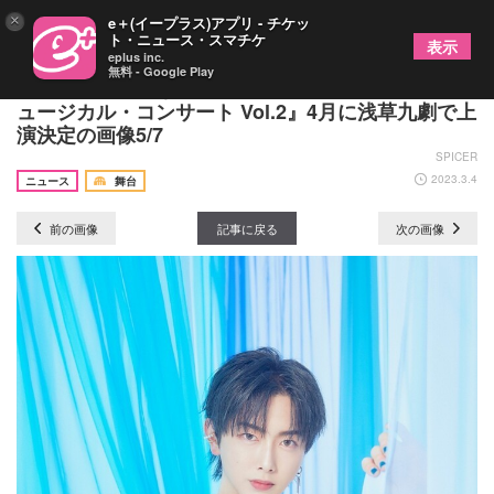
×
e＋(イープラス)アプリ - チケッ
ト・ニュース・スマチケ
表示
eplus inc.
無料 - Google Play
小劇場で本格的なミュージカルコンサート『九劇ミ
ュージカル・コンサート Vol.2』4月に浅草九劇で上
演決定の画像5/7
SPICER
2023.3.4
ニュース
舞台
前の画像
記事に戻る
次の画像