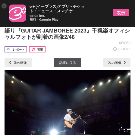
×
e＋(イープラス)アプリ - チケッ
ト・ニュース・スマチケ
表示
eplus inc.
無料 - Google Play
森山良子、ハナレグミ、TOSHI-LOWら全9組が弾き
語り『GUITAR JAMBOREE 2023』千穐楽オフィシ
ャルフォトが到着の画像2/46
SPICER
2023.3.6
レポート
音楽
前の画像
記事に戻る
次の画像