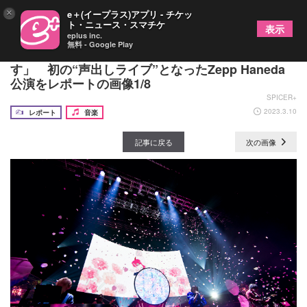
×
e＋(イープラス)アプリ - チケッ
ト・ニュース・スマチケ
表示
eplus inc.
無料 - Google Play
ツユ「みんなの声が聴けて嬉しく思っておりま
す」 初の“声出しライブ”となったZepp Haneda
公演をレポートの画像1/8
SPICER+
2023.3.10
レポート
音楽
記事に戻る
次の画像