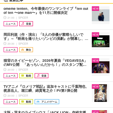
omeme tenten、今年最後のワンマンライブ『ten out
NEW
of ten 〜one man〜』を11月に開催決定
21:00 ｜ SPICER
ニュース
音楽
岡田利規（作・演出）「5人の俳優が素晴らしいで
NEW
す」～『映画を撮りたいゾンビの演劇』が開幕し、…
20:30 ｜ SPICER
ニュース
舞台
猫背のネイビーセゾン、2026年夏曲「VEGAVEGA」
NEW
のMV公開 「あっちいんだから！」のスタンプ配…
20:00 ｜ SPICER
ニュース
動画
音楽
TVアニメ『ロメリア戦記』追加キャストに千葉翔也、
NEW
梶原岳人、堀江瞬、綿貫竜之介！PV第1弾公開
20:00 ｜ SPICER
ニュース
動画
アニメ/ゲーム
大阪・茨木のライブハウス「JACK LION」存続支援
NEW