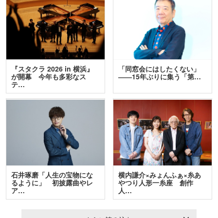
『スタクラ 2026 in 横浜』
「同窓会にはしたくない」
が開幕 今年も多彩なス
――15年ぶりに集う「第…
テ…
石井琢磨「人生の宝物にな
横内謙介×みょんふぁ×糸あ
るように」 初披露曲やレ
やつり人形一糸座 創作
ア…
人…