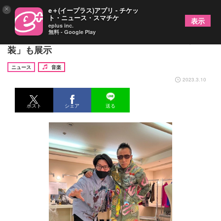
×
e＋(イープラス)アプリ - チケッ
ト・ニュース・スマチケ
表示
eplus inc.
無料 - Google Play
長渕剛、衣装展・パネル展開催決定 「手描きの衣
装」も展示
ニュース
音楽
2023.3.10
ポスト
シェア
送る