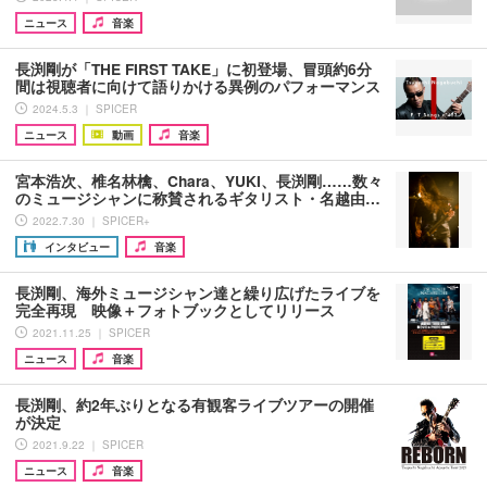
ニュース
音楽
長渕剛が「THE FIRST TAKE」に初登場、冒頭約6分
間は視聴者に向けて語りかける異例のパフォーマンス
2024.5.3 ｜ SPICER
ニュース
動画
音楽
宮本浩次、椎名林檎、Chara、YUKI、長渕剛……数々
のミュージシャンに称賛されるギタリスト・名越由…
2022.7.30 ｜ SPICER+
インタビュー
音楽
長渕剛、海外ミュージシャン達と繰り広げたライブを
完全再現 映像＋フォトブックとしてリリース
2021.11.25 ｜ SPICER
ニュース
音楽
長渕剛、約2年ぶりとなる有観客ライブツアーの開催
が決定
2021.9.22 ｜ SPICER
ニュース
音楽