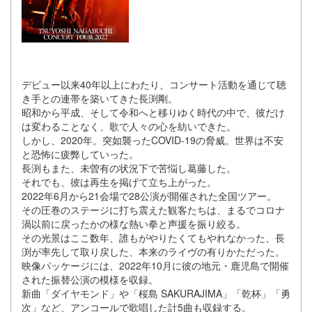
デビュー以来40年以上にわたり、コンサート活動を通じて聴
き手との連帯を築いてきた長渕剛。
昭和から平成、そして令和へと移りゆく時代の中で、彼だけ
は変わることなく、歌で人々の心を紡いできた。
しかし、2020年。突如襲ったCOVID-19の脅威。世界は不安
と恐怖に疲弊していった。
長渕もまた、未曽有の状況下で苦悩し葛藤した。
それでも、彼は再生を掲げて立ち上がった。
2022年6月から21会場で28公演が開催された全国ツアー。
その圧巻のステージに打ち震えた観客たちは、まるでコロナ
渦以前に戻ったかの様な熱い拳と声援を振り絞る。
その光景はここ数年、誰もがやりたくてもやれなかった、長
渕が率先して取り戻した、本来のライヴの有りかただった。
映像パッケージには、2022年10月に彼の地元・鹿児島で開催
された振替公演の模様を収録。
新曲「ダイヤモンド」や「桜島 SAKURAJIMA」「乾杯」「勇
次」など、アンコールで歌唱した計5曲も収録する。