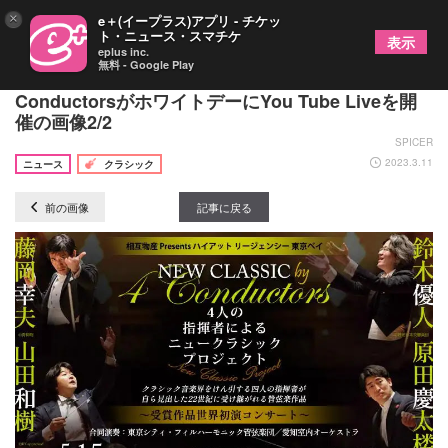
×
e＋(イープラス)アプリ - チケッ
ト・ニュース・スマチケ
表示
eplus inc.
無料 - Google Play
鈴木優人・山田和樹・原田慶太楼、The Three
ConductorsがホワイトデーにYou Tube Liveを開
催の画像2/2
SPICER
2023.3.11
ニュース
クラシック
前の画像
記事に戻る