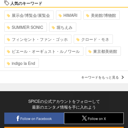
人気のキーワード
展示会/博覧会/展覧会
HIMARI
美術館/博物館
SUMMER SONIC
堀ちえみ
フィンセント・ファン・ゴッホ
クロード・モネ
ピエール・オーギュスト・ルノワール
東京都美術館
indigo la End
キーワードをもっと見る
SPICEの公式アカウントをフォローして
最新のエンタメ情報を手に入れよう
Follow on Facebook
Follow on X