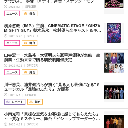
ラ"たちに 群像コメディ、舞台『スナック・モブ…
2026.8.1 ｜ SPICER
ニュース
舞台
横原悠毅（IMP.）主演、CINEMATIC STAGE『GINZA
MIGHTY GUY』朝木茉永、松村優ら全キャスト＆キ…
2026.5.23 ｜ SPICER
ニュース
舞台
山寺宏一・水島裕・大塚明夫ら豪華声優陣が集結 生
演奏・生効果音で贈る朗読劇開催決定
2026.5.22 ｜ SPICER
ニュース
舞台
川平慈英、浦井健治らが描く“見る人も最強になる”ミ
ュージカル『最強のふたり』 が開幕
2026.5.1 ｜ SPICER
レポート
舞台
小南光司「異様な空気をお客様に感じてもらえたら」
～上質なミステリー、舞台『ビショップマーダーケ…
2026.4.23 ｜ SPICER