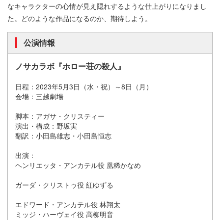
なキャラクターの心情が見え隠れするような仕上がりになりまし
た。どのような作品になるのか、期待しよう。
公演情報
ノサカラボ『ホロー荘の殺人』
日程：2023年5月3日（水・祝）～8日（月）
会場：三越劇場
脚本：アガサ・クリスティー
演出・構成：野坂実
翻訳：小田島雄志・小田島恒志
出演：
ヘンリエッタ・アンカテル役 凰稀かなめ
ガーダ・クリストゥ役 紅ゆずる
エドワード・アンカテル役 林翔太
ミッジ・ハーヴェイ役 高柳明音