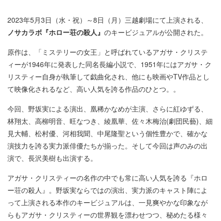
2023年5月3日（水・祝）～8日（月）三越劇場にて上演される、
ノサカラボ『ホロー荘の殺人』
のキービジュアルが公開された。
原作は、「ミステリーの女王」と呼ばれているアガサ・クリステ
ィーが1946年に発表した同名長編小説で、1951年にはアガサ・ク
リスティー自身が執筆して戯曲化され、他にも映画やTV作品とし
て映像化されるなど、高い人気を誇る作品のひとつ。。
今回、野坂実による演出、凰稀かなめが主演、さらに紅ゆずる、
林翔太、高柳明音、旺なつき、綾凰華、佐々木梅治(劇団民藝)、細
見大輔、松村優、河相我聞、中尾隆聖という個性豊かで、確かな
演技力を誇る実力派俳優たちが揃った。そして今回は声のみの出
演で、長沢美樹も出演する。
アガサ・クリスティーの名作の中でも常に高い人気を誇る『ホロ
ー荘の殺人』。野坂実ならではの演出、実力派のキャスト陣によ
って上演される本作のキービジュアルは、一見爽やかな印象なが
らもアガサ・クリスティーの世界観を漂わせつつ、秘めたる様々