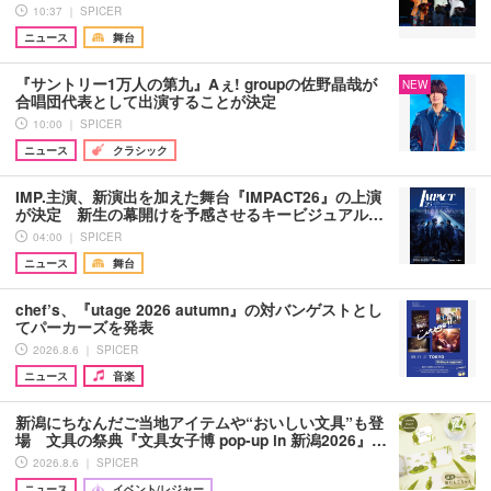
10:37 ｜ SPICER
ニュース
舞台
『サントリー1万人の第九』Aぇ! groupの佐野晶哉が
NEW
合唱団代表として出演することが決定
10:00 ｜ SPICER
ニュース
クラシック
IMP.主演、新演出を加えた舞台『IMPACT26』の上演
が決定 新生の幕開けを予感させるキービジュアル…
04:00 ｜ SPICER
ニュース
舞台
chef’s、『utage 2026 autumn』の対バンゲストとし
てパーカーズを発表
2026.8.6 ｜ SPICER
ニュース
音楽
新潟にちなんだご当地アイテムや“おいしい文具”も登
場 文具の祭典『文具女子博 pop-up in 新潟2026』…
2026.8.6 ｜ SPICER
ニュース
イベント/レジャー