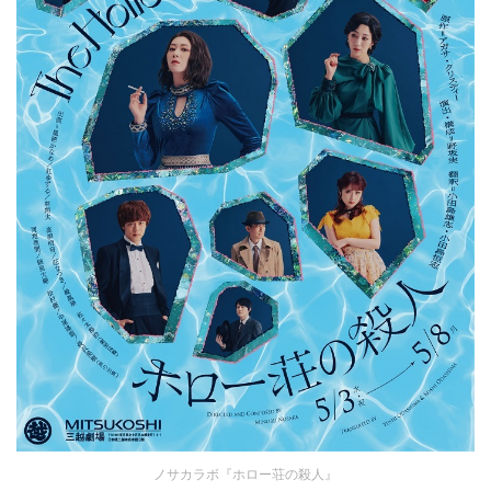
ノサカラボ『ホロー荘の殺人』