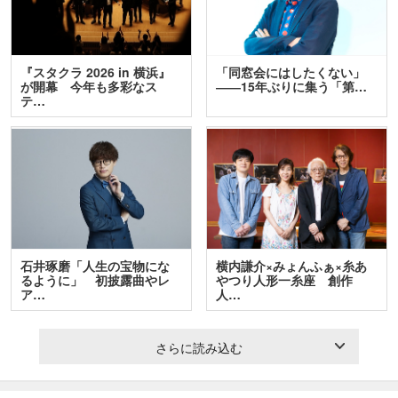
『スタクラ 2026 in 横浜』
「同窓会にはしたくない」
が開幕 今年も多彩なス
――15年ぶりに集う「第…
テ…
石井琢磨「人生の宝物にな
横内謙介×みょんふぁ×糸あ
るように」 初披露曲やレ
やつり人形一糸座 創作
ア…
人…
さらに読み込む