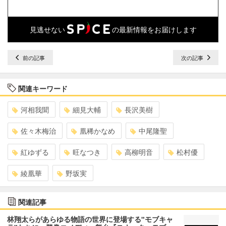
見逃せない
の最新情報をお届けします
前の記事
次の記事
関連キーワード
河相我聞
細見大輔
長沢美樹
佐々木梅治
凰稀かなめ
中尾隆聖
紅ゆずる
旺なつき
高柳明音
松村優
綾凰華
野坂実
関連記事
林翔太らがあらゆる物語の世界に登場する"モブキャ