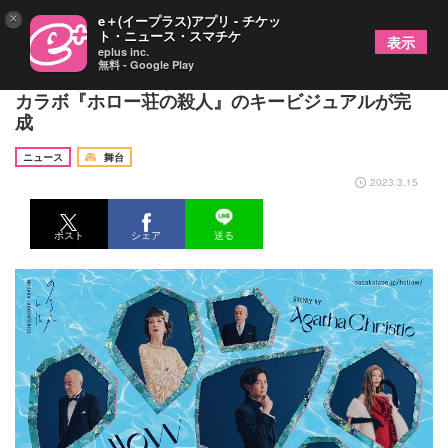
×
e＋(イープラス)アプリ - チケッ
ト・ニュース・スマチケ
表示
eplus inc.
無料 - Google Play
凰稀かなめ、紅ゆずる、林翔太らが勢ぞろい ノサ
カラボ『ホロー荘の殺人』のキービジュアルが完
成
ニュース
舞台
2023.3.15
ポスト
シェア
送る