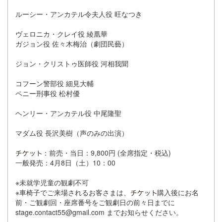
ルーシー・アンカテル令夫人役 旺なつき
ヴェロニカ・クレイ役 綾凰華
ガジョン役 佐々木梅治（劇団民藝）
ジョン・クリストゥ医師役 河相我聞
コフーン警部役 細見大輔
ペニー刑事役 松村優
ヘンリー・アンカテル役 中尾隆聖
マダム役 長沢美樹（声のみの出演）
：前売・当日：9,800円 (全席指定・税込)
一般発売：4月8日（土）10：00
※未就学児童の観劇不可
※車椅子でご来場されるお客さまは、
購入後にお名
前・ご観劇回・座席番号をご観劇日の前々日までに
stage.contact55@gmail.com までお知らせください。