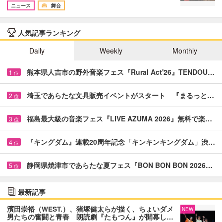
ニュース
舞台
人気記事ランキング
Daily
Weekly
Monthly
熊本県人吉市の野外音楽フェス『Rural Act'26』TENDOU…
1
位
埼玉であらたな文具販売イベントがスタート 『まるっと…
2
位
福島最大級の音楽フェス『LIVE AZUMA 2026』無料で楽…
3
位
『キングダム』連載20周年記念「キンキンキングダム」渋…
4
位
静岡県焼津市であらたな夏フェス『BON BON BON 2026…
5
位
最新記事
濱田崇裕（WEST.）、猪塚健太らが描く、ちょいダメ
NEW
男たちの奮闘と青春 朗読劇『たもつん』が開幕し…