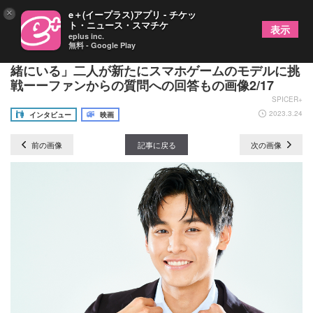
×
e＋(イープラス)アプリ - チケッ
ト・ニュース・スマチケ
表示
eplus inc.
無料 - Google Play
タイ俳優ジャー＆ファースト、「1年間で220日は一
緒にいる」二人が新たにスマホゲームのモデルに挑
戦ーーファンからの質問への回答もの画像2/17
SPICER+
2023.3.24
インタビュー
映画
前の画像
記事に戻る
次の画像