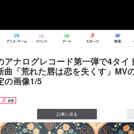
、初のアナログレコード第一弾で4タイ
新曲「荒れた唇は恋を失くす」MV
の画像1/5
音楽
記事に戻る