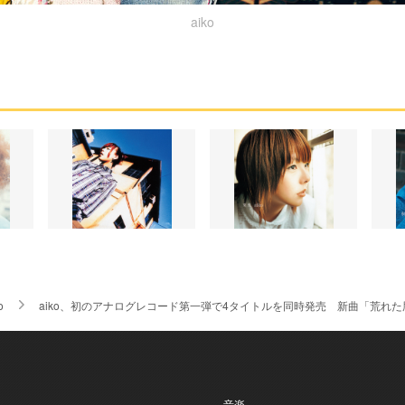
aiko
o
aiko、初のアナログレコード第一弾で4タイトルを同時発売 新曲「荒れ
- 音楽