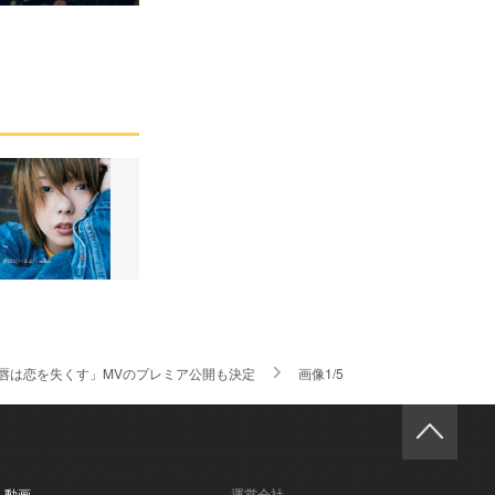
た唇は恋を失くす」MVのプレミア公開も決定
画像1/5
- 動画
運営会社