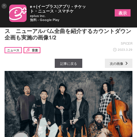
×
e＋(イープラス)アプリ - チケッ
ト・ニュース・スマチケ
表示
eplus inc.
無料 - Google Play
OAU、新曲「セラヴィ -c'est la vie-」を配信リリー
ス ニューアルバム全曲を紹介するカウントダウン
企画も実施の画像1/2
SPICER
2023.3.29
ニュース
音楽
記事に戻る
次の画像