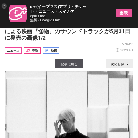
×
e＋(イープラス)アプリ - チケッ
ト・ニュース・スマチケ
表示
eplus inc.
無料 - Google Play
坂本龍一さんが音楽を担当した是枝裕和×坂元裕二
による映画『怪物』のサウンドトラックが5月31日
に発売の画像1/2
SPICER
2023.4.4
ニュース
音楽
映画
記事に戻る
次の画像