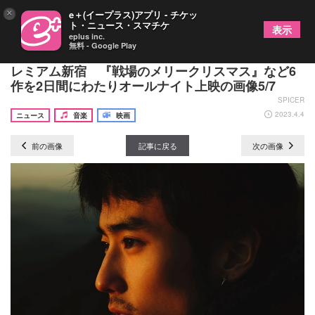
×
e＋(イープラス)アプリ - チケッ
ト・ニュース・スマチケ
表示
eplus inc.
無料 - Google Play
坂本龍一さんが音響監修をつとめた109シネマズプ
レミアム新宿 『戦場のメリークリスマス』など6
作を2日間にわたりオールナイト上映の画像5/7
SPICER
2023.4.4
ニュース
音楽
映画
前の画像
記事に戻る
次の画像