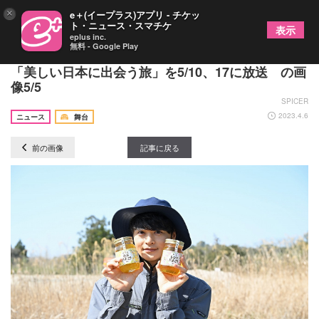
×
e＋(イープラス)アプリ - チケッ
ト・ニュース・スマチケ
表示
eplus inc.
無料 - Google Play
瀬戸康史が山内圭哉を相手に故郷を案内する特別編
「美しい日本に出会う旅」を5/10、17に放送 の画
像5/5
SPICER
2023.4.6
ニュース
舞台
前の画像
記事に戻る