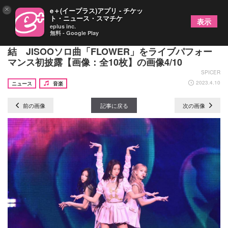
×
e＋(イープラス)アプリ - チケッ
ト・ニュース・スマチケ
表示
eplus inc.
無料 - Google Play
BLACKPINK、東京ドーム公演2DAYSに11万人が集
結 JISOOソロ曲「FLOWER」をライブパフォー
マンス初披露【画像：全10枚】の画像4/10
SPICER
2023.4.10
ニュース
音楽
前の画像
記事に戻る
次の画像