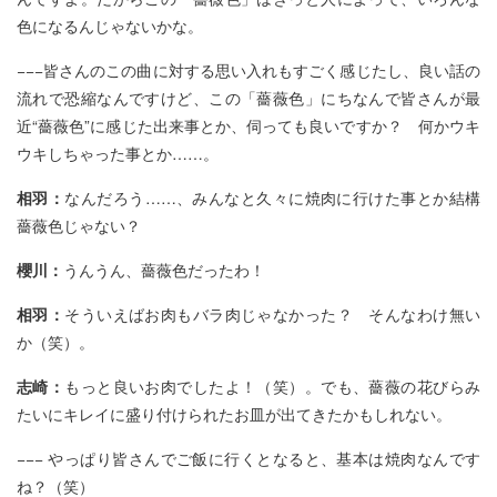
色になるんじゃないかな。
−−−皆さんのこの曲に対する思い入れもすごく感じたし、良い話の
流れで恐縮なんですけど、この「薔薇色」にちなんで皆さんが最
近“薔薇色”に感じた出来事とか、伺っても良いですか？ 何かウキ
ウキしちゃった事とか……。
相羽：
なんだろう……、みんなと久々に焼肉に行けた事とか結構
薔薇色じゃない？
櫻川：
うんうん、薔薇色だったわ！
相羽：
そういえばお肉もバラ肉じゃなかった？ そんなわけ無い
か（笑）。
志崎：
もっと良いお肉でしたよ！（笑）。でも、薔薇の花びらみ
たいにキレイに盛り付けられたお皿が出てきたかもしれない。
−−− やっぱり皆さんでご飯に行くとなると、基本は焼肉なんです
ね？（笑）