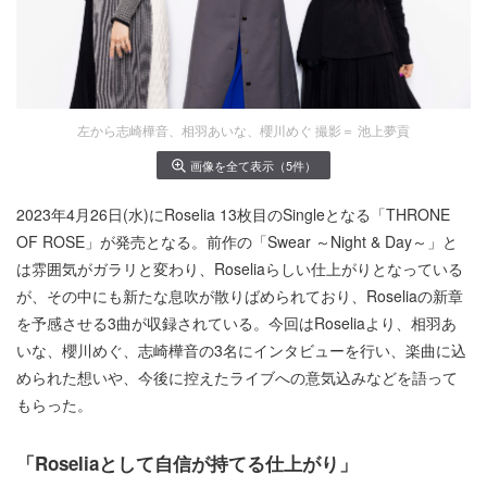
左から志崎樺音、相羽あいな、櫻川めぐ 撮影＝ 池上夢貢
画像を全て表示（5件）
2023年4月26日(水)にRoselia 13枚目のSingleとなる「THRONE
OF ROSE」が発売となる。前作の「Swear ～Night & Day～」と
は雰囲気がガラリと変わり、Roseliaらしい仕上がりとなっている
が、その中にも新たな息吹が散りばめられており、Roseliaの新章
を予感させる3曲が収録されている。今回はRoseliaより、相羽あ
いな、櫻川めぐ、志崎樺音の3名にインタビューを行い、楽曲に込
められた想いや、今後に控えたライブへの意気込みなどを語って
もらった。
「
Roselia
として自信が持てる仕上がり」