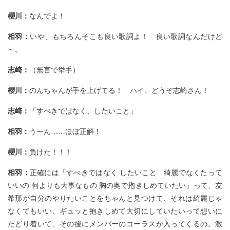
櫻川：
なんでよ！
相羽：
いや、もちろんそこも良い歌詞よ！ 良い歌詞なんだけど
～。
志崎：
（無言で挙手）
櫻川：
のんちゃんが手を上げてる！ ハイ、どうぞ志崎さん！
志崎：
「すべきではなく、したいこと」
相羽：
うーん……ほぼ正解！
櫻川：
負けた！！！
相羽：
正確には「すべきではなく したいこと 綺麗でなくたって
いいの 何よりも大事なもの 胸の奥で抱きしめていたい」って、友
希那が自分のやりたいことをちゃんと見つけて、それは綺麗じゃ
なくてもいい、ギュッと抱きしめて大切にしていたいって想いに
たどり着いて、その後にメンバーのコーラスが入ってくるの。激