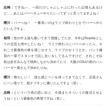
志崎：
ですね～。一回だけしゃぶしゃぶに行った記憶もあるけ
ど……あとはバーベキューやりたいってずっと言ってますよね！
櫻川：
バーべね！ 一番良いのはライブ終わりとかでバーべやり
たいんですよ。
相羽：
世の中も落ち着いてきて我慢してた分、今年はRoseliaとし
ての交流も増やしたいね！ ライブ終わりにバーべやったら、そ
れこそ薔薇色の夜を過ごせそう。ライブのセトリとか、バンド練
習の一環でスタジオで話し合いをしてるんですけど、それこそ以
前は必ずみんなで焼肉しながら決めてたり、大阪のUSJの前のハン
バーガー屋さんで決めたりね。
櫻川：
懐かしい！ 誰も紙とペンを持ってきてなくて、店員さん
にペン借りて、紙ナプキンに書いたんですよ（笑）。
志崎：
というバラ色の思い出と、今後またそういうの復活させよ
うね！という薔薇色の希望ですね（笑）。