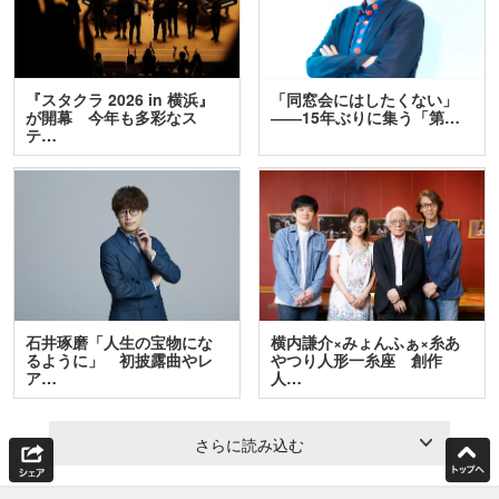
『スタクラ 2026 in 横浜』
「同窓会にはしたくない」
が開幕 今年も多彩なス
――15年ぶりに集う「第…
テ…
石井琢磨「人生の宝物にな
横内謙介×みょんふぁ×糸あ
るように」 初披露曲やレ
やつり人形一糸座 創作
ア…
人…
さらに読み込む