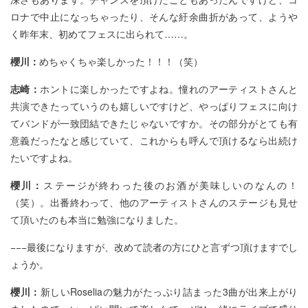
ロナで中止になっちゃったり、そんな紆余曲折があって、ようや
く昨年末、初めてフェスに出られて……。
櫻川：
めちゃくちゃ楽しかった！！！（笑）
志崎：
ホントに楽しかったですよね。憧れのアーティストさんと
共演できたっていうのも嬉しいですけど、やっぱりフェスに向け
てバンドが一致団結できたじゃないですか。その部分がとても有
意義だったなと感じていて、これからも呼んで頂けるなら出続け
たいですよね。
櫻川：
ステージが終わった後のお酒が美味しいのなんの！
（笑）。出番終わって、他のアーティストさんのステージも見せ
て頂いたのも本当に勉強になりました。
−−−最後になりますが、改めて読者の方にひと言ずつ頂けますでし
ょうか。
櫻川：
新しいRoseliaの魅力がたっぷり詰まった3曲が出来上がり