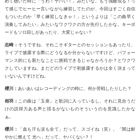
めて聴いた時に「うわ！ヤバい！」みたいな。もう強敵現る！っ
て感じでヒーヒー言いながら練習してたのが、今回はすごく自信
もついたのか「早く練習しなきゃ！」というよりは「この曲早く
演奏してみたい」みたいなワクワクの方が先行したかな。キーボ
ードもソロ回しがあったり、大変じゃない？
志崎：
そうですね、それこそギターとのセッションもあったり、
ライブで披露する際にどうなるか分からないですけど、パフォー
マンス的にも新たなことに挑戦できるじゃなかろうか？とワクワ
クしていますね。まだどのライブで初披露するかは全く決まって
いないんですけどね。
櫻川：
あいあいはレコーディングの時に、何か苦戦したりした？
相羽：
この曲は「玉座」と歌詞に入っているし、それに見合うだ
けの説得力ある声と揺るがないものそういうのを意識したかな
ぁ。
櫻川：
「血も汗も涙も全て」だって、スゴイね（笑）。「闇は鮮
やかに燃えて 光へ」だって、ヤバくない？！