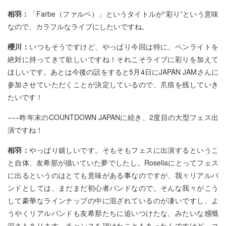
相羽：
「Farbe（ファルベ）」というタイトルが“彩り”という意味
なので、カラフルなライブにしたいですね。
櫻川：
いつもそうですけど、やっぱり今回は特に、ペンライトを
絶対に持ってきて欲しいですね！それこそライブに彩りを加えて
ほしいです。あとは今後の話をすると5月4日にJAPAN JAMさんに
参加させていただくことが決定しているので、爪痕を残していき
たいです！
−−−昨年末のCOUNTDOWN JAPANに続き、2度目の大型フェス出
演ですね！
相羽：
やっぱり嬉しいです。そもそもフェスに出演するというこ
と自体、友希那が描いていた夢でしたし。Roseliaにとってフェス
に出るというのはとても意味がある事なのですが、我々リアルバ
ンドとしては、まだまだ初心者バンドなので。そんな我々がこう
して豪華なラインナップの中に混ざれているのが凄いですし、よ
うやくリアルバンドも友希那たちに追いつけたな、みたいな感慨
深さもあります。チャンスを頂けたこともあったんですけど、コ