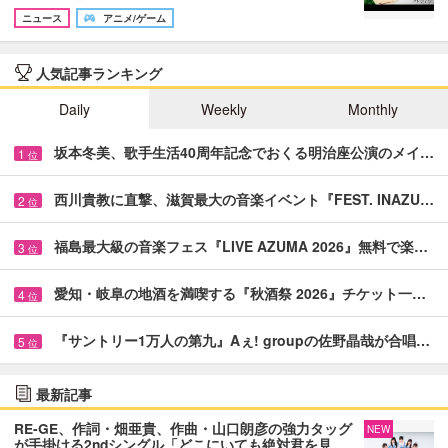
ニュース
アニメ/ゲーム
人気記事ランキング
Daily
Weekly
Monthly
坂本冬美、歌手生活40周年記念でおくる明治座公演のメイ…
1
位
西川貴教に直撃、滋賀最大の音楽イベント『FEST. INAZU…
2
位
福島最大級の音楽フェス『LIVE AZUMA 2026』無料で楽…
3
位
愛知・岐阜の地酒を満喫する『秋酒祭 2026』チケット一…
4
位
『サントリー1万人の第九』Aぇ! groupの佐野晶哉が合唱…
5
位
最新記事
RE-GE、作詞・畑亜貴、作曲・山口朗彦の強力タッグ
NEW
が手掛ける2ndシングル「どこにいても絶対君を見…