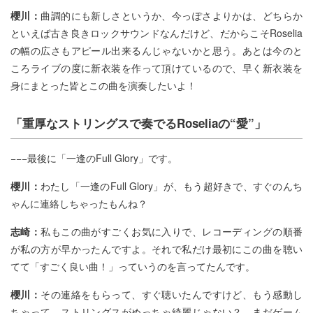
櫻川：
曲調的にも新しさというか、今っぽさよりかは、どちらか
といえば古き良きロックサウンドなんだけど、だからこそRoselia
の幅の広さもアピール出来るんじゃないかと思う。あとは今のと
ころライブの度に新衣装を作って頂けているので、早く新衣装を
身にまとった皆とこの曲を演奏したいよ！
「重厚なストリングスで奏でる
Roselia
の
“
愛
”
」
−−−最後に「一逢のFull Glory」です。
櫻川：
わたし「一逢のFull Glory」が、もう超好きで、すぐのんち
ゃんに連絡しちゃったもんね？
志崎：
私もこの曲がすごくお気に入りで、レコーディングの順番
が私の方が早かったんですよ。それで私だけ最初にこの曲を聴い
てて「すごく良い曲！」っていうのを言ってたんです。
櫻川：
その連絡をもらって、すぐ聴いたんですけど、もう感動し
ちゃって。ストリングスがめっちゃ綺麗じゃない？ まだゲーム