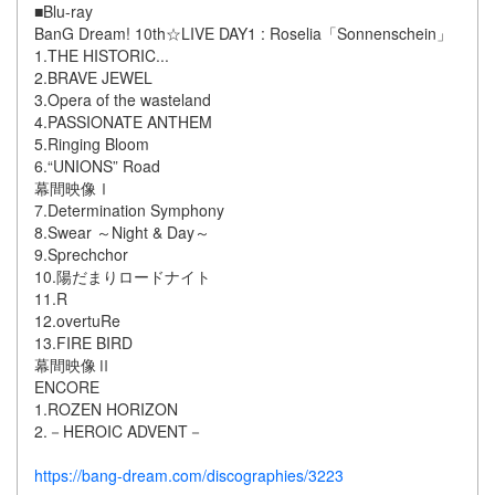
■Blu-ray
BanG Dream! 10th☆LIVE DAY1 : Roselia「Sonnenschein」
1.THE HISTORIC...
2.BRAVE JEWEL
3.Opera of the wasteland
4.PASSIONATE ANTHEM
5.Ringing Bloom
6.“UNIONS” Road
幕間映像Ⅰ
7.Determination Symphony
8.Swear ～Night & Day～
9.Sprechchor
10.陽だまりロードナイト
11.R
12.overtuRe
13.FIRE BIRD
幕間映像Ⅱ
ENCORE
1.ROZEN HORIZON
2.－HEROIC ADVENT－
https://bang-dream.com/discographies/3223