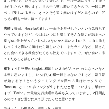
ましたので、いっぱい聞いて楽しんで、ぜひ一緒にライブで盛り
上がれたらと思います。世の中も落ち着いてきたので、一緒に声
出して楽しめる日も、きっとそう遠く無いはずだと思うので、私
もその日を一緒に待ってます！
志崎：
毎回、Roseliaの新しい一面をお見せしたいという気持ちで
やっていますけど、今回はいつにも増してそんな魅力が詰まった
Singleに仕上がっているんじゃないかと思いますので、１曲１曲を
じっくりと聞いて頂けたら嬉しいです。またライブなど、皆さん
とお会いできる機会がたくさん控えていますので、ぜひ会いに来
てくださると嬉しいです。
相羽：
４月発売のSingleに相応しい３曲が入った1枚になったなと
本当に思いますし、やっぱり心機一転じゃないですけど、新生活
が始まるぞ！というタイミングで今回の３曲はピッタリで、
Roseliaにとっての春ソングが生まれたなと思っています。単独ラ
イブ「Farbe」の最速先行抽選申込券も入っていますし、2日間あ
るので！ぜひ遊びに来て頂けたらなと思います！
取材・文：前田勇介 撮影：
池上夢貢