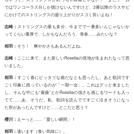
ではワンコーラス分しか聴けないんですけど、2番以降のラスサビ
にかけてのストリングスの盛り上がりがスゴく良いよね！
志崎：
ストリングスの量も多分、今までで一番多いんじゃないか
ってくらい重厚で、しかもなんだろう、青春……みたいな？
相羽：
そう！ 爽やかさもあるんだよね。
志崎：
ここに来て、また新しいRoseliaの境地が生まれたなって思
いました。
相羽：
すごく春にピッタリな曲だなとも思ったし、あと歌詞です
ごく印象に残っているのが「一期一会」。これはグッと来ました
し、そんな中にも“薔薇”とかRoseliaの強さも感じるワードも入っ
てて……あ、そうだ。私、歌詞を読んでてすごく泣きそうになっ
た所があったんですけど……どこだと思う？
櫻川：
えーっと……「愛しい瞬間」！
相羽：
違います（食い気味に）。