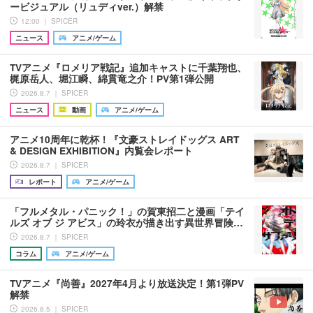
ービジュアル（リュディver.）解禁
12:00 ｜ SPICER
ニュース
アニメ/ゲーム
TVアニメ『ロメリア戦記』追加キャストに千葉翔也、
梶原岳人、堀江瞬、綿貫竜之介！PV第1弾公開
2026.8.7 ｜ SPICER
ニュース
動画
アニメ/ゲーム
アニメ10周年に乾杯！『文豪ストレイドッグス ART
& DESIGN EXHIBITION』内覧会レポート
2026.8.7 ｜ SPICER
レポート
アニメ/ゲーム
「フルメタル・パニック！」の賀東招二と漫画「テイ
ルズ オブ ジ アビス」の玲衣が描き出す異世界冒険…
2026.8.7 ｜ SPICER
コラム
アニメ/ゲーム
TVアニメ『尚善』2027年4月より放送決定！第1弾PV
解禁
2026.8.5 ｜ SPICER