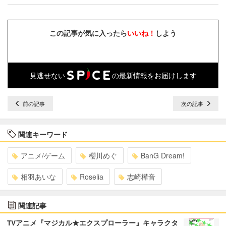
この記事が気に入ったら
いいね！
しよう
見逃せない
の最新情報をお届けします
前の記事
次の記事
関連キーワード
アニメ/ゲーム
櫻川めぐ
BanG Dream!
相羽あいな
Roselia
志崎樺音
関連記事
TVアニメ『マジカル★エクスプローラー』キャラクタ