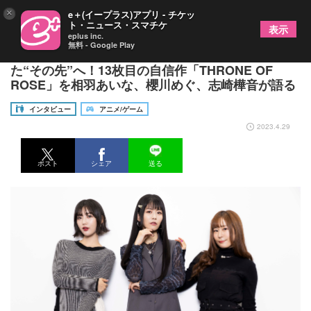
×
e＋(イープラス)アプリ - チケッ
ト・ニュース・スマチケ
表示
eplus inc.
無料 - Google Play
【撮り下ろしカットあり】Roseliaがたどり着い
た“その先”へ！13枚目の自信作「THRONE OF
ROSE」を相羽あいな、櫻川めぐ、志崎樺音が語る
インタビュー
アニメ/ゲーム
2023.4.29
ポスト
シェア
送る