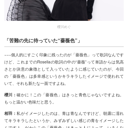
櫻川めぐ
「苦難の先に待っていた
“
薔薇色
”
」
−−−個人的にすごく印象に残ったのが「薔薇色」って歌詞なんです
けど、これまでのRoseliaの歌詞の中の“薔薇”って単語からは気高
さとか決意の象徴として入っていたように感じていたのが、今回
の「薔薇色」は多幸感というかキラキラしたイメージで使われて
いて、それも新たな一面ですよね。
櫻川：
確かに！この「薔薇色」はきっと青色じゃないですよね。
もっと温かい色味だと思う。
相羽：
私がイメージしたのは、青は青なんですけど、朝露に濡れ
てキラキラしたというか、みずみずしい感じの青をイメージした
んですよ。だからこの「薔薇色」はきっと人によって、いろんな