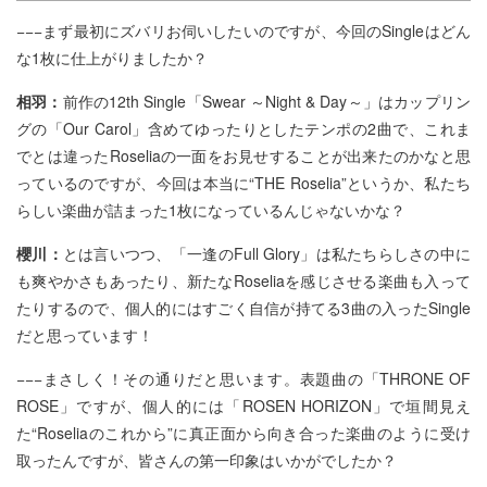
−−−まず最初にズバリお伺いしたいのですが、今回のSingleはどん
な1枚に仕上がりましたか？
相羽：
前作の12th Single「Swear ～Night & Day～」はカップリン
グの「Our Carol」含めてゆったりとしたテンポの2曲で、これま
でとは違ったRoseliaの一面をお見せすることが出来たのかなと思
っているのですが、今回は本当に“THE Roselia”というか、私たち
らしい楽曲が詰まった1枚になっているんじゃないかな？
櫻川：
とは言いつつ、「一逢のFull Glory」は私たちらしさの中に
も爽やかさもあったり、新たなRoseliaを感じさせる楽曲も入って
たりするので、個人的にはすごく自信が持てる3曲の入ったSingle
だと思っています！
−−−まさしく！その通りだと思います。表題曲の「THRONE OF
ROSE」ですが、個人的には「ROSEN HORIZON」で垣間見え
た“Roseliaのこれから”に真正面から向き合った楽曲のように受け
取ったんですが、皆さんの第一印象はいかがでしたか？