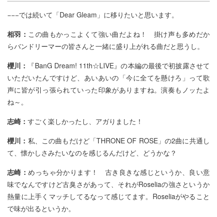
−−−では続いて「Dear Gleam」に移りたいと思います。
相羽：
この曲もかっこよくて強い曲だよね！ 掛け声も多めだか
らバンドリーマーの皆さんと一緒に盛り上がれる曲だと思うし。
櫻川：
『BanG Dream! 11th☆LIVE』の本編の最後で初披露させて
いただいたんですけど、あいあいの「今に全てを懸けろ」って歌
声に皆が引っ張られていった印象がありますね。演奏もノッたよ
ね～。
志崎：
すごく楽しかったし、アガりました！
櫻川：
私、この曲もだけど「THRONE OF ROSE」の2曲に共通し
て、懐かしさみたいなのを感じるんだけど、どうかな？
志崎：
めっちゃ分かります！ 古き良きな感じというか、良い意
味でなんですけど古臭さがあって、それがRoseliaの強さというか
熱量に上手くマッチしてるなって感じてます。Roseliaがやること
で味が出るというか。