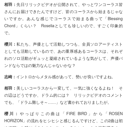
相羽：
先日リリックビデオが公開されて、やっとワンコーラス皆
さんにお届けできたんですけど、皆のコーラスから始まるじゃな
いですか。あんな感じでコーラスで始まる曲って「Blessing
Chord」くらい？ Roseliaとしても珍しいので、すごく印象的
で。
櫻川：
私たち、声優として活動しつつも、全員ソロアーティスト
としても活動しているので、あの重厚感あるコーラスは、それぞ
れのソロ活動がギュッと凝縮されているような気がして、声優バ
ンドならではの魅力なんじゃないかな？
志崎：
イントロからメタル感があって、勢いが良いですよね。
相羽：
美しいコーラスから一変して、一気に強くなるよね！ そ
の辺はどうですか、ドラム的には？ リリックビデオのコメント
でも、「ドラム難しそ～……」など書かれておりましたが。
櫻川：
やっぱりこの曲は「FIRE BIRD」から「ROSEN
HORIZON」の流れをヒシヒシと感じるんですけど、この2曲は初