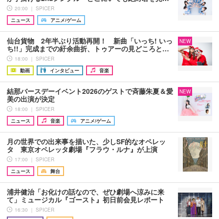
20:00 ｜ SPICER
ニュース
アニメ/ゲーム
仙台貨物 2年半ぶり活動再開！ 新曲「いっち! いっ
NEW
ち!!」完成までの紆余曲折、トゥアーの見どころと…
18:00 ｜ SPICER
動画
インタビュー
音楽
結那バースデーイベント2026のゲストで斉藤朱夏＆愛
NEW
美の出演が決定
18:00 ｜ SPICER
ニュース
音楽
アニメ/ゲーム
月の世界での出来事を描いた、少しSF的なオペレッ
タ 東京オペレッタ劇場『フラウ・ルナ』が上演
17:00 ｜ SPICER
ニュース
舞台
浦井健治「お化けの話なので、ぜひ劇場へ涼みに来
て」ミュージカル『ゴースト』初日前会見レポート
16:30 ｜ SPICER