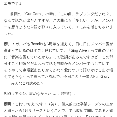
エモですよ！
−−−前回の「Our Carol」の時に「この曲、ラブソングだよね？」
なんて話題が出たんですが、この曲にも「愛しい」とか、メンバ
ーを想うような単語が節々に入っていて、エモみを感じちゃいま
した。
櫻川：
ガルパもRoseliaも6周年を迎えて、日に日にメンバー愛が
高まっているのはすごく感じていて。「Sing Alive」って曲のサビ
に「音楽を愛しているから」って歌詞があるんですけど、この部
分すごく印象的だよねって話を当時からメンバーでもしていて、
そうやって劇場版あたりからかな？愛について語りかける曲が増
えてきたな～って思ってた流れで、今回この「一逢のFull Glory」
……みんなこれ読めた？
相羽：
アタシ、読めなかった……（苦笑）。
櫻川：
これ“いちえ”です！（笑）。個人的には卒業シーズンの曲か
と思ったら4月リリースということで、でも改めて聞いてみると確
かに新たな門出にもピッタリかなと思っていて、Roseliaにとって