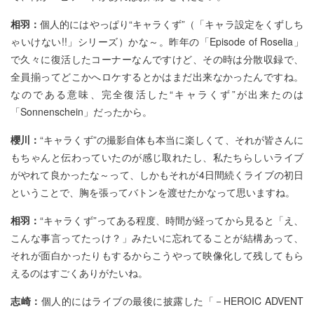
相羽：
個人的にはやっぱり“キャラくず”（「キャラ設定をくずしち
ゃいけない!!」シリーズ）かな～。昨年の「Episode of Roselia」
で久々に復活したコーナーなんですけど、その時は分散収録で、
全員揃ってどこかへロケするとかはまだ出来なかったんですね。
なのである意味、完全復活した“キャラくず”が出来たのは
「Sonnenschein」だったから。
櫻川：
“キャラくず”の撮影自体も本当に楽しくて、それが皆さんに
もちゃんと伝わっていたのが感じ取れたし、私たちらしいライブ
がやれて良かったな～って、しかもそれが4日間続くライブの初日
ということで、胸を張ってバトンを渡せたかなって思いますね。
相羽：
“キャラくず”ってある程度、時間が経ってから見ると「え、
こんな事言ってたっけ？」みたいに忘れてることが結構あって、
それが面白かったりもするからこうやって映像化して残してもら
えるのはすごくありがたいね。
志崎：
個人的にはライブの最後に披露した「－HEROIC ADVENT