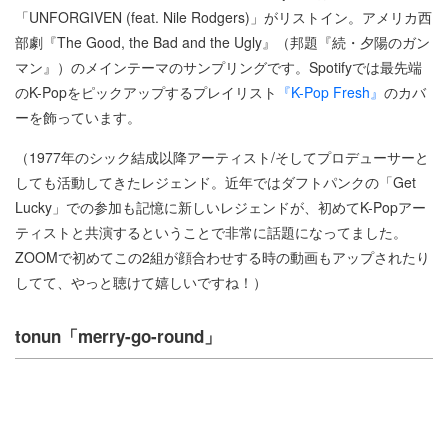
「UNFORGIVEN (feat. Nile Rodgers)」がリストイン。アメリカ西
部劇『The Good, the Bad and the Ugly』（邦題『続・夕陽のガン
マン』）のメインテーマのサンプリングです。Spotifyでは最先端
のK-Popをピックアップするプレイリスト
『K-Pop Fresh』
のカバ
ーを飾っています。
（1977年のシック結成以降アーティスト/そしてプロデューサーと
しても活動してきたレジェンド。近年ではダフトパンクの「Get
Lucky」での参加も記憶に新しいレジェンドが、初めてK-Popアー
ティストと共演するということで非常に話題になってました。
ZOOMで初めてこの2組が顔合わせする時の動画もアップされたり
してて、やっと聴けて嬉しいですね！）
tonun「merry-go-round」