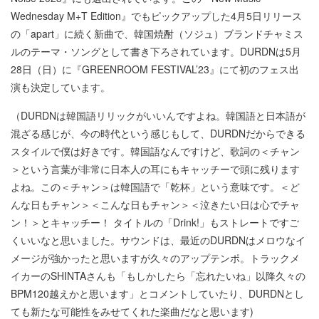
Wednesday M+T Edition』でもピックアップした4月5日リリース
の「apart」に続く新曲で、韓国焼酎（ソジュ）ブランドチャミス
ルのテーマ・ソングとして書き下ろされています。DURDNは5月
28日（日）に『GREENROOM FESTIVAL’23』にて初のフェス出
演も決定しています。
（DURDNは韓国語リリックがいいんですよね。韓国語と日本語が
混ざる感じが、今の時代という感じもして、DURDNだからできる
スタイルで僕は好きです。韓国語なんですけど、歌詞の＜チャン
＞という言葉が非常に日本人の耳にもキャッチーで頭に残ります
よね。この＜チャン＞は韓国語で「乾杯」という意味です。＜ど
んな日もチャン＞＜こんな日もチャン＞＜泣きたい日は心でチャ
ン！＞とキャッチー！ タイトルの「Drink!」もストレートですご
くいいなと思いました。サウンドは、最近のDURDNはメロウなイ
メージが強かったと思いますが久々のアップテンポ。トラックメ
イカーのSHINTAさんも「もしかしたら「忘れたいね」以降久々の
BPM120越えかと思います」とコメントしていたり、DURDNとし
ても新たな可能性をみせてくれた楽曲だなと思います)