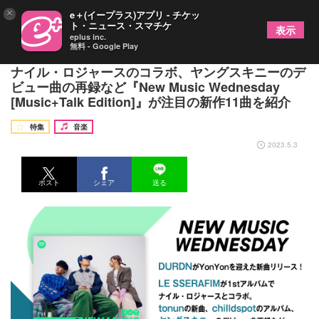
×
e＋(イープラス)アプリ - チケッ
ト・ニュース・スマチケ
表示
eplus inc.
無料 - Google Play
DURDN、tonun、Momの新曲、LE SSERAFIMと
ナイル・ロジャースのコラボ、ヤングスキニーのデ
ビュー曲の再録など『New Music Wednesday
[Music+Talk Edition]』が注目の新作11曲を紹介
特集
音楽
2023.5.3
ポスト
シェア
送る