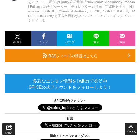
をスタート。現在はSpotify公式番組『New Music Wednesday Podcas
t Edition』のナビゲーター、ディレクターも担当。宇多田ヒカル、Ne
wJeans、LORDE、Chemical Brothers、BECK、NORAH JONES、JA
CK JOHNSONなど国内外問わず多くのアーティストにインタビュー
をしている。
ポスト
シェア
はてブ
送る
送信
RSSフィードの購読はこちら
多彩なエンタメ情報をTwitterで発信中
SPICE公式アカウントをフォローしよう！
SPICE総合アカウント
音楽
演劇 / ミュージカル / ダンス