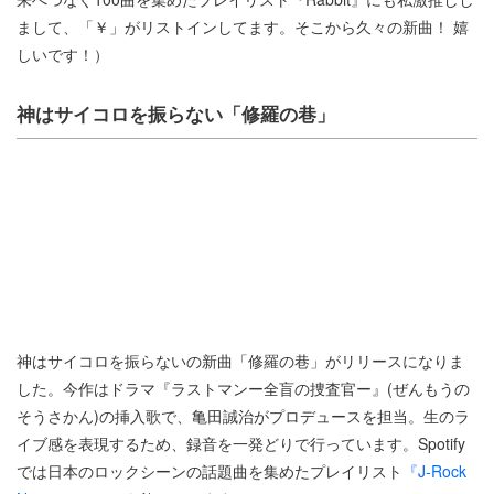
まして、「￥」がリストインしてます。そこから久々の新曲！ 嬉
しいです！）
神はサイコロを振らない「修羅の巷」
神はサイコロを振らないの新曲「修羅の巷」がリリースになりま
した。今作はドラマ『ラストマンー全盲の捜査官ー』(ぜんもうの
そうさかん)の挿入歌で、亀田誠治がプロデュースを担当。生のラ
イブ感を表現するため、録音を一発どりで行っています。Spotify
では日本のロックシーンの話題曲を集めたプレイリスト
『J-Rock