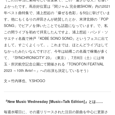
よかったです。蔦谷好位置は『関ジャム 完全燃SHOW』内の2021
年ベスト曲特集で、浦上想起の「爆ぜる色彩」を5位に挙げていま
す。他にもくるりの岸田さんが絶賛したとか、米津玄師の「POP
SONG」でピアノを弾いたことでも話題になっています。で、私
この間ライブを初めて拝見したんですよ。浦上想起・バンド・ソ
サエティ名義で神戸『KOBE SONO SONO』というフェスに出て
まして。すごくよくって。。これまでは、ほとんどライブはして
なかったみたいなんですけど、今年は結構この名義で稼働が多く
て、『SYNCHRONICITY’ 23』（東京）、7月8日（土）には埼
玉・所沢航空記念公園にて開催される『TONOFON FEATIVAL
2023 ～10th Aniv!～』への出演も決定しているそう）
文＝竹内琢也、Y.SHOGO
『New Music Wednesday [Music+Talk Edition]』とは……
毎週水曜日に、その週リリースされた注目の新曲を中心に更新さ