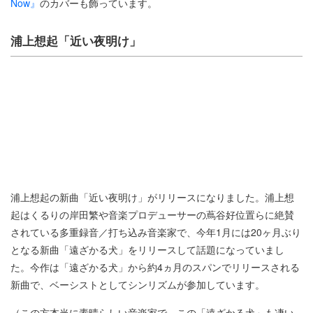
Now』
のカバーも飾っています。
浦上想起「近い夜明け」
浦上想起の新曲「近い夜明け」がリリースになりました。浦上想
起はくるりの岸田繁や音楽プロデューサーの蔦谷好位置らに絶賛
されている多重録音／打ち込み音楽家で、今年1月には20ヶ月ぶり
となる新曲「遠ざかる犬」をリリースして話題になっていまし
た。今作は「遠ざかる犬」から約4ヵ月のスパンでリリースされる
新曲で、ベーシストとしてシンリズムが参加しています。
（この方本当に素晴らしい音楽家で、この「遠ざかる犬」も凄い