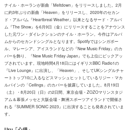
ナイル・ホーランが新曲「Meltdown」をリリースしました。2月
に約3年ぶりの新曲「Heaven」をリリースし、2020年のセカン
ド・アルバム『Heartbreal Weather』以来となるサード・アルバ
ム『The Show』を6月9日（金）にリリースすることをアナウンス
した元ワン・ダイレクションのナイル・ホーラン。今作はアルバ
ムからのセカンドシングルとなります。Spotifyではシンガポー
ル、マレーシア、アイスランドなどの『New Music Friday』のカ
バーを飾り、『New Music Friday Japan』でも上位にピックアッ
プされています。現地時間4月18日にはイギリスBBC Radio1の
『Live Lounge』に出演し、「Heaven」、そしてUKシングルチャ
ートトップ10に入るなどスマッシュヒットしているリジー・マカ
ルパインの「Ceilings」のカバーを披露していました。8月19日
（土）・8月20日（日）の2日間、東京会場・ZOZOマリンスタジ
アム＆幕張メッセと大阪会場・舞洲スポーツアイランドで開催さ
れる『SUMMER SONIC 2023』に出演することも発表されていま
す。
Uru「心得」