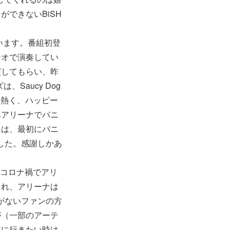
できないBiSH
っています。番組初登
ジオで演奏してい
演してもらい、昨
、Saucy Dog
、熱く、ハッピー
あアリーナでバニ
には、最初にバニ
した。感謝しかあ
、コロナ禍でアリ
され、アリーナは
がないファンの方
が（一部のアーテ
前に行きたい時は