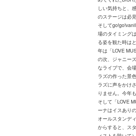
しい気持ちと、感
のステージは必
そしてgo!go!v
場のタイミング
る姿を観た時は
年は「LOVE M
の次、ジャニーズ
なライブで、会
ラズの作った景
ラズに声をかけ
りません。今年
そして「LOVE 
ーナはイスあり
オールスタンデ
からすると、ス
ィストを除いて