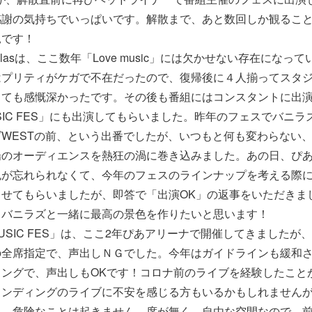
謝の気持ちでいっぱいです。解散まで、あと数回しか観ることが
見です！
anillasは、ここ数年「Love music」には欠かせない存在にな
はプリティがケガで不在だったので、復帰後に４人揃ってスタ
とても感慨深かったです。その後も番組にはコンスタントに出
USIC FES」にも出演してもらいました。昨年のフェスでバニラズは
WESTの前、という出番でしたが、いつもと何も変わらない
場のオーディエンスを熱狂の渦に巻き込みました。あの日、ぴ
色が忘れられなくて、今年のフェスのラインナップを考える際
させてもらいましたが、即答で「出演OK」の返事をいただきま
もバニラズと一緒に最高の景色を作りたいと思います！
MUSIC FES」は、ここ2年ぴあアリーナで開催してきましたが
の全席指定で、声出しＮＧでした。今年はガイドラインも緩和
ィングで、声出しもOKです！コロナ前のライブを経験したこと
タンディングのライブに不安を感じる方もいるかもしれません
）、危険なことは起きません。席が無く、自由な空間なので、