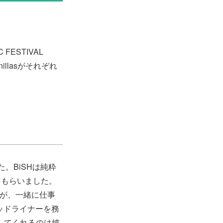
FESTIVAL
illasがそれぞれ
た。BiSHは純粋
てもらいました。
したが、一緒に仕事
ヘッドライナーを務
してくれるのは嬉