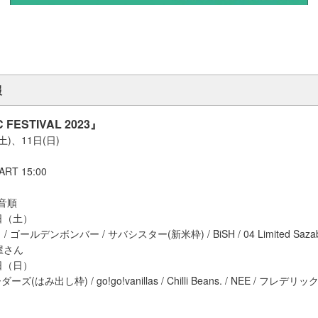
報
 FESTIVAL 2023』
(土)、11日(日)
ART 15:00
音順
0日（土）
ールデンボンバー / サバシスター(新米枠) / BiSH / 04 Limited Sazabys
屋さん
1日（日）
み出し枠) / go!go!vanillas / Chilli Beans. / NEE / フレデリック