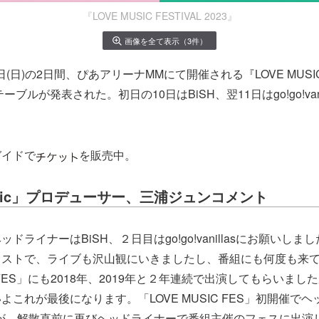
『LOVE MUSIC FESTIVAL 2023』
画像を全て表示（3件）
1日(日)の2日間、ぴあアリーナMMにて開催される『LOVE MUSIC 
ーブルが発表された。初日の10日はBiSH、翌11日はgo!go!van
ガイドで
を販売中。
music」プロデューサー、三浦ジュンコメント
ドライナーはBiSH、２日目はgo!go!vanillasにお願いしまし
ィストで、ライブも沢山観にいきましたし、番組にも何度も来
IC FES」にも2018年、2019年と２年連続で出演してもらいま
よこれが最後になります。「LOVE MUSIC FES」初開催で
Hが、解散直前に再びヘッドライナーで番組主催のフェスに出演