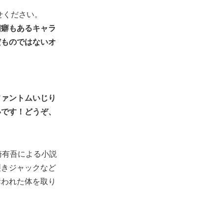
せください。
四癖もあるキャラ
だものではないオ
ファントムいじり
いです！どうぞ、
崎有吾による小説
裂きジャックなど
奪われた体を取り