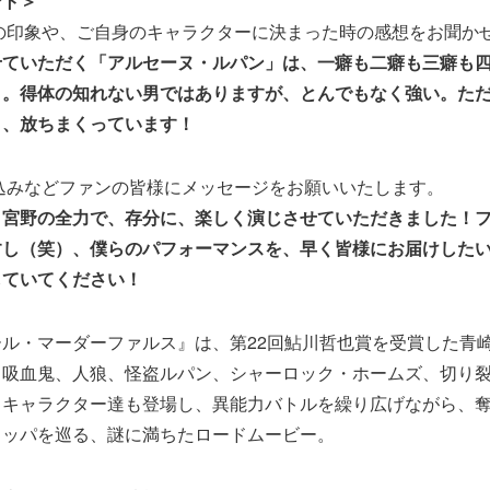
ント＞
ーの印象や、ご自身のキャラクターに決まった時の感想をお聞か
せていただく「アルセーヌ・ルパン」は、一癖も二癖も三癖も
）。得体の知れない男ではありますが、とんでもなく強い。た
く、放ちまくっています！
気込みなどファンの皆様にメッセージをお願いいたします。
、宮野の全力で、存分に、楽しく演じさせていただきました！
すし（笑）、僕らのパフォーマンスを、早く皆様にお届けした
していてください！
ル・マーダーファルス』は、第22回鮎川哲也賞を受賞した青
。吸血鬼、人狼、怪盗ルパン、シャーロック・ホームズ、切り
ドキャラクター達も登場し、異能力バトルを繰り広げながら、
ロッパを巡る、謎に満ちたロードムービー。