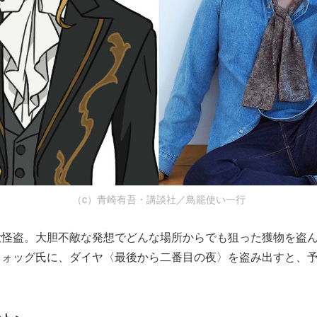
（c）青崎有吾・講談社／鳥籠使い一行
大怪盗。大胆不敵な発想でどんな場所からでも狙った獲物を盗
フォッグ氏に、ダイヤ〈最後から二番目の夜〉を盗み出すと、