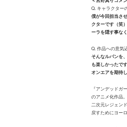
＜宮野真守コメ
Q. キャラクタ
僕が今回担当さ
クターです（笑
ーラを隠す事な
Q. 作品への意
そんなルパンを
も楽しかったで
オンエアを期待
『アンデッドガー
のアニメ化作品
二次元レジェン
戻すためにヨー