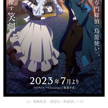
（c）青崎有吾・講談社／鳥籠使い一行