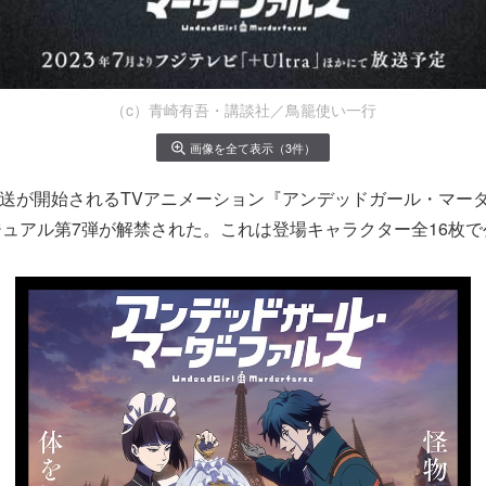
（c）青崎有吾・講談社／鳥籠使い一行
画像を全て表示（3件）
り放送が開始されるTVアニメーション『アンデッドガール・マー
ュアル第7弾が解禁された。これは登場キャラクター全16枚