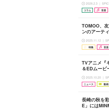
2026.2.3 ｜ SPI
コラム
音楽
TOMOO、
ンのアーテ
2025.11.12 ｜ S
特集
音楽
TVアニメ『
＆EDムービ
2025.10.20 ｜ S
ニュース
動画
長崎の秋を彩る『
E」にはMINM