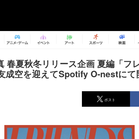
真 春夏秋冬リリース企画 夏編「フ
成空を迎えてSpotify O-nestに
ポスト