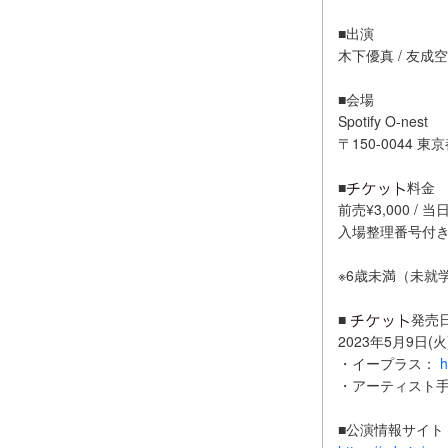
■出演
木下優真 / 友成空
■会場
Spotify O-nest
〒150-0044 
■
料金
前売¥3,000 
入場整理番号付
※6歳未満（未就
■
発売
2023年5月9日(火)
・イープラス：
h
・アーティスト
■公演情報サイト