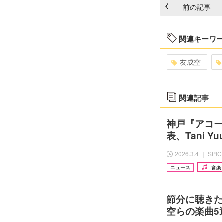
前の記事
関連キーワ
友成空
関連記事
神戸『アコ
表、Tani Y
2026.3.4 ｜ SPI
ニュース
音楽
節分に聴き
空らの楽曲5