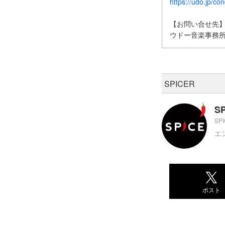
https://udo.jp/co
【お問い合せ先
ウドー音楽事務所 大
SPICER
S
SP
エ
ポスト