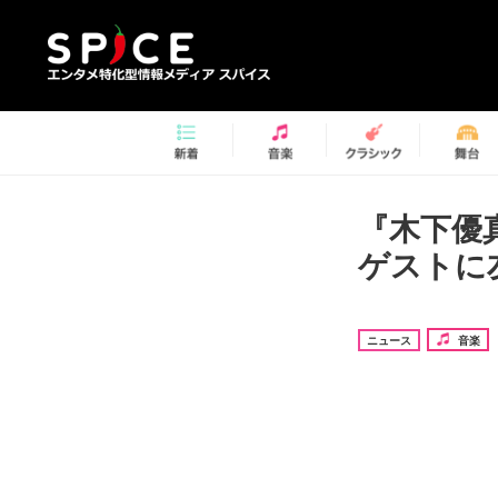
『木下優
ゲストに友
ニュース
音楽