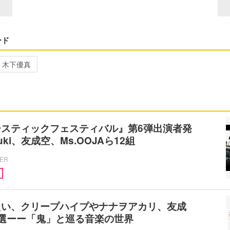
ード
木下優真
ースティックフェスティバル』第6弾出演者発
uuki、友成空、Ms.OOJAら12組
CER
たい、クリープハイプやナナヲアカリ、友成
選ーー「鬼」と巡る音楽の世界