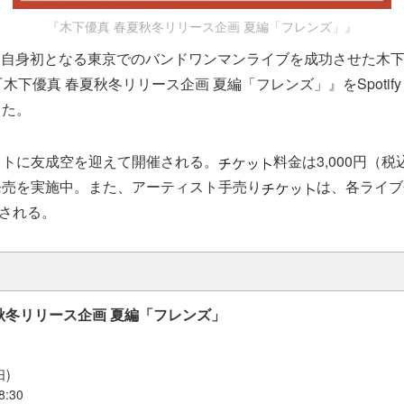
『木下優真 春夏秋冬リリース企画 夏編「フレンズ」』
9日に自身初となる東京でのバンドワンマンライブを成功させた木下優
木下優真 春夏秋冬リリース企画 夏編「フレンズ」』をSpotify O
した。
ストに友成空を迎えて開催される。
料金は3,000円（
発売を実施中。また、アーティスト手売り
は、各ライブ
売される。
秋冬リリース企画 夏編「フレンズ」
日)
8:30