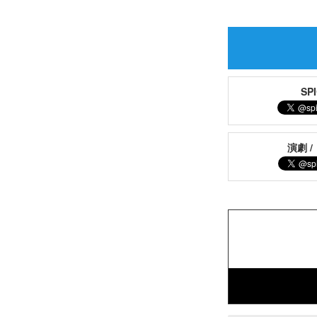
S
演劇 /