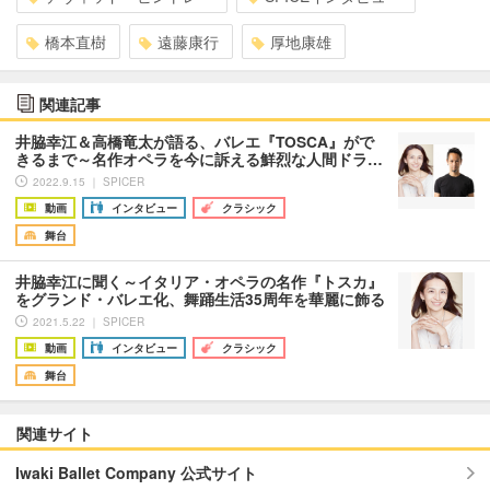
橋本直樹
遠藤康行
厚地康雄
関連記事
井脇幸江＆高橋竜太が語る、バレエ『TOSCA』がで
きるまで～名作オペラを今に訴える鮮烈な人間ドラ…
2022.9.15 ｜ SPICER
動画
インタビュー
クラシック
舞台
井脇幸江に聞く～イタリア・オペラの名作『トスカ』
をグランド・バレエ化、舞踊生活35周年を華麗に飾る
2021.5.22 ｜ SPICER
動画
インタビュー
クラシック
舞台
関連サイト
Iwaki Ballet Company 公式サイト