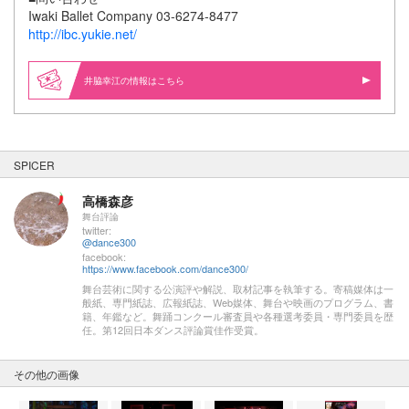
Iwaki Ballet Company 03‐6274‐8477
http://ibc.yukie.net/
井脇幸江の情報はこちら
SPICER
高橋森彦
舞台評論
twitter:
@dance300
facebook:
https://www.facebook.com/dance300/
舞台芸術に関する公演評や解説、取材記事を執筆する。寄稿媒体は一
般紙、専門紙誌、広報紙誌、Web媒体、舞台や映画のプログラム、書
籍、年鑑など。舞踊コンクール審査員や各種選考委員・専門委員を歴
任。第12回日本ダンス評論賞佳作受賞。
その他の画像