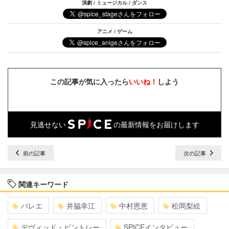
演劇 / ミュージカル / ダンス
アニメ / ゲーム
この記事が気に入ったら
いいね！
しよう
見逃せない
の最新情報をお届けします
前の記事
次の記事
関連キーワード
バレエ
井脇幸江
中村恩恵
松岡梨絵
デヴィッド・ビントレー
SPICEインタビュー