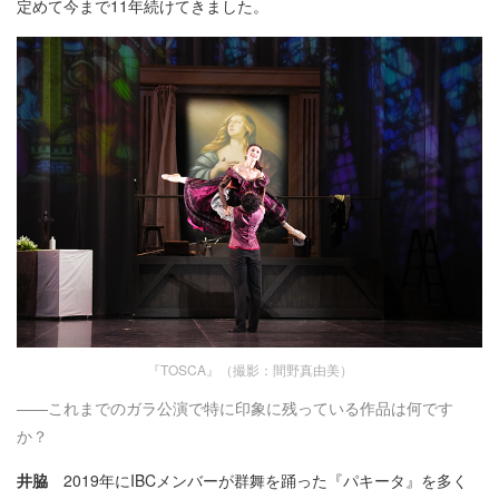
定めて今まで11年続けてきました。
『TOSCA』（撮影：間野真由美）
――これまでのガラ公演で特に印象に残っている作品は何です
か？
井脇
2019年にIBCメンバーが群舞を踊った『パキータ』を多く