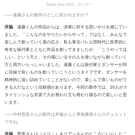
「Ballet Gala 2023」ポスター
――遠藤さんの創作のどこに惹かれますか？
井脇
遠藤くんの作品からは、演者に対する思いやりを感じてい
ました。「こんなのをやりたいからやって」ではなく、みんなで
楽しんで創っていく器の広さ。私も東京バレエ団時代に世界的に
有名な振付家とともに作品を創ってきましたが、「こうやってほ
しい」という方と、その場にいるその人を使いながら創っていく
方と両方いらっしゃいました。遠藤くんは振付家とダンサーが同
じ目線で良いものを創っていこうというタイプです。ダンサーを
精神的に追い詰めていくことがないので、楽しんで良いものがで
きる人だなという信頼感があります。今回の新作では、20人がス
タイリッシュな衣裳で入れ替わり立ち替わり踊るので楽しいと思
います。
――中村恩恵さんの新作は井脇さんと厚地康雄さんのデュエット
ですね。
井脇
恩恵さんは（イリ・）キリアンさんのところにいらしたこ