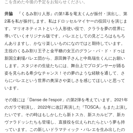
こを含めた今後の予定をお知らせください。
井脇
『くるみ割り人形』の第1幕を竜太くんが振付・演出し、第
2幕を私が振付します。私はドロッセルマイヤーの役回りを演じま
す。マリオネティストという人形使い役で、クララを夢の世界に
導いていくオリジナル版です。バレエとしての見どころはもちろ
んありますし、かなり楽しいものになのではと期待しています。
主役のくるみ割り王子と金平糖の女王のグラン・パ・ド・ドゥは
新国立劇場バレエ団から、原田舞子さんと中島瑞生くんにお願い
します。スタジオの生徒たちには、舞台上でプロダンサーが踊る
姿を見られる希少なチャンス！その夢のような経験を通して、さ
らにバレエという世界の奥深さや楽しさを感じてほしいと思って
います。
その後には「Danse de l'espoir」の第2弾を考えています。2021年
のガラで初演し、2022年に改訂再演した『TOSCA』もまた上演し
たいです。その時はもしかしたら新トスカ、新スカルピア、新カ
ヴァラドッシたちも登場し、直接役を伝えられたらという夢も持
っています。この新しいドラマティック
・
バレエを生み出したの