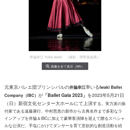
井脇幸江 Yukie Iwaki （撮影：間野真由美）
画像を全て表示（9件）
元東京バレエ団プリンシパルの
率いる
井脇幸江
Iwaki Ballet
が
「Ballet Gala 2023」
を2023年5月21日
Company（IBC）
（日）新宿文化センター大ホールにて上演す
る。実力派の振
付家である遠藤康行、中村恩恵の新作から古典名作まで多彩なラ
インアップを井脇＆IBCに加えて豪華客演陣を迎えて贈るスペシャ
ルな公演だ。手塩にかけてダンサーを育て意欲的な創造活動を続