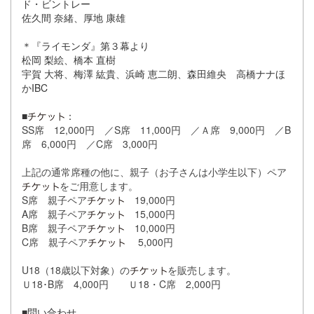
ド・ビントレー
佐久間 奈緒、厚地 康雄
＊『ライモンダ』第３幕より
松岡 梨絵、橋本 直樹
宇賀 大将、梅澤 紘貴、浜崎 恵二朗、森田維央
高橋ナナほ
か
IBC
■
：
SS席 12,000円 ／S席 11,000円 ／Ａ席 9,000円 ／B
席 6,000円 ／C席 3,000円
上記の通常席種の他に、親子（お子さんは小学生以下）ペア
をご用意します。
S席 親子ペア
19,000円
A席 親子ペア
15,000円
B席 親子ペア
10,000円
C席 親子ペア
5,000円
U18（18歳以下対象）の
を販売します。
Ｕ18･B席 4,000円 Ｕ18・C席 2,000円
■問い合わせ