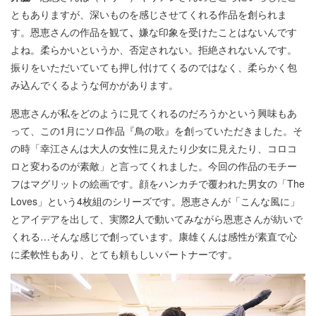
ともありますが、深いものを感じさせてくれる作品を創られま
す。恩恵さんの作品を観て
、
嫌な印象を受けたことはないんです
よね。柔らかいというか、否定されない。拒絶されないんです。
振りをいただいていても押し付けてくるのではなく、柔らかく包
み込んでくるような何かがあります。
恩恵さんが私をどのように見てくれるのだろうかという興味もあ
って、この1月にソロ作品『鳥の歌』を創っていただきました。そ
の時「幸江さんは大人の女性に見えたり少女に見えたり、コロコ
ロと変わるのが素敵」と言ってくれました。今回の作品のモチー
フはマグリットの絵画です。顔をハンカチで覆われた男女の「The
Loves」という4枚組のシリーズです。恩恵さんが「こんな風に」
とアイデアを出して、実際2人で動いてみながら恩恵さんが紡いで
くれる…そんな感じで創っています。康雄くんは感性が素直で心
に柔軟性もあり、とても頼もしいパートナーです。