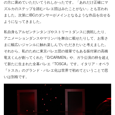
の方に褒めていただいてうれしかったです。「あれだけ正確にマ
ズルカのステップを踏むバレエ団はみたことがない」とも言われ
ました。次第にIBCのダンサーがメインとなるような作品を出せる
ようになってきました。
私自身もアルゼンチンタンゴやストリートダンスに挑戦したり、
アニメーションダンスやマリンバを舞台に載せたりして、お客さ
まに幅広いジャンルに触れ楽しんでいただきたいと考えました。
それから、私のために東京バレエ団の後輩でもある振付家の高橋
竜太くんが創ってくれた『D/CARMEN』や、ガラ公演の枠を超え
て新たに生まれた全幕バレエ『TOSCA』です。イタリア・オペラ
『トスカ』のグランド・バレエ化は世界で初めてということで思
いは別格です。