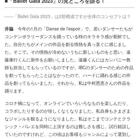
■「Ballet Gala 2023」の見どころを語る！
――「Ballet Gala 2023」は2部構成ですが全体のコンセプトは？
井脇
今年の1月の「Danse de l'espoir」で、若いダンサーたちが
コンテンポラリーダンスを踊っている時のキラキラ感が新鮮でし
た。自分たちがメインの作品を創る情熱を真っ直ぐに感じまし
た。そこで
、
その情熱が冷めないうちに新しいものをと思い、遠
藤康行くんに新作をお願いしました。遠藤くんにはカンパニー教
師も担当してもらっているのですが、IBCのダンサーのための作品
を創ってもらったことはなかったので、ハードに踊れる感じの作
品を創ってもらいました。それから、私は中村恩恵さんの作品を
踊ります。
コロナ禍になって、オンラインでいろいろなものを楽しんだり、
コラボしたりするのが珍しくなくなりました。私自身もさまざま
なジャンルを観るようになりました。私はそこまでコンテとクラ
シック
・
バレエを同時に上演するのは難しさを感じ、試行錯誤し
ていたのですけれど、この頃はお客様もジャンルによって選別し