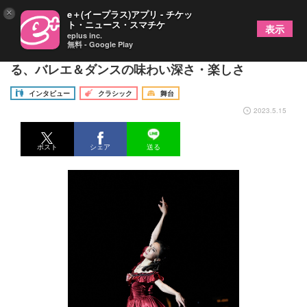
×
e＋(イープラス)アプリ - チケッ
ト・ニュース・スマチケ
表示
eplus inc.
無料 - Google Play
井脇幸江に聞く～IBC「Ballet Gala 2023」で魅せ
る、バレエ＆ダンスの味わい深さ・楽しさ
インタビュー
クラシック
舞台
2023.5.15
ポスト
シェア
送る