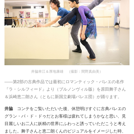
井脇幸江＆厚地康雄 （撮影：間野真由美）
――第2部の古典作品では最初にロマンティック・バレエの名作
『ラ・シルフィード』より（ブルノンヴィル版）を原田舞子さん
＆浜崎恵二朗さん（ともに新国立劇場バレエ団）が踊ります。
井脇
コンテをご覧いただいた後、休憩明けすぐに古典バレエの
グラン・パ・ド・ドゥだとお客様は疲れてしまうかなと思い、見
目麗しいお二人に妖精の世界にふわっと誘っていただこうと考え
ました。舞子さんと恵二朗くんのビジュアルをイメージした時、