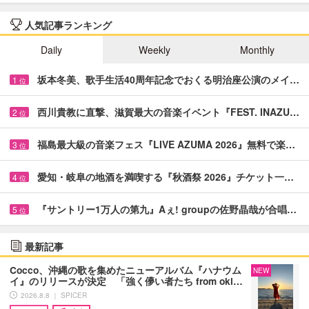
人気記事ランキング
Daily
Weekly
Monthly
坂本冬美、歌手生活40周年記念でおくる明治座公演のメイ…
1
位
西川貴教に直撃、滋賀最大の音楽イベント『FEST. INAZU…
2
位
福島最大級の音楽フェス『LIVE AZUMA 2026』無料で楽…
3
位
愛知・岐阜の地酒を満喫する『秋酒祭 2026』チケット一…
4
位
『サントリー1万人の第九』Aぇ! groupの佐野晶哉が合唱…
5
位
最新記事
Cocco、沖縄の歌を集めたニューアルバム『ハナウム
NEW
イ』のリリースが決定 「強く儚い者たち from oki…
2026.8.8 ｜ SPICER