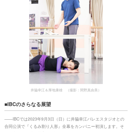
井脇幸江＆厚地康雄 （撮影：間野真由美）
■IBCのさらなる展望
――IBCでは2023年9月3日（日）に井脇幸江バレエスタジオとの
合同公演で『くるみ割り人形』全幕をカンパニー初演します。そ