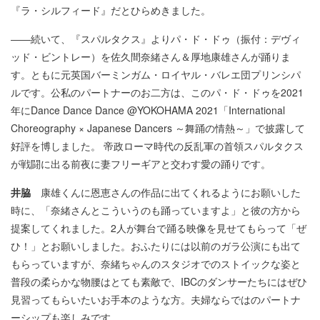
『ラ・シルフィード』だとひらめきました。
――続いて、『スパルタクス』よりパ・ド・ドゥ（振付：デヴィ
ッド・ビントレー）を佐久間奈緒さん＆厚地康雄さんが踊りま
す。ともに元英国バーミンガム・ロイヤル・バレエ団プリンシパ
ルです。公私のパートナーのお二方は、このパ・ド・ドゥを2021
年にDance Dance Dance @YOKOHAMA 2021「International
Choreography × Japanese Dancers ～舞踊の情熱～」で披露して
好評を博しました。 帝政ローマ時代の反乱軍の首領スパルタクス
が戦闘に出る前夜に妻フリーギアと交わす愛の踊りです。
井脇
康雄くんに恩恵さんの作品に出てくれるようにお願いした
時に、「奈緒さんとこういうのも踊っていますよ」と彼の方から
提案してくれました。2人が舞台で踊る映像を見せてもらって「ぜ
ひ！」とお願いしました。おふたりには以前のガラ公演にも出て
もらっていますが、奈緒ちゃんのスタジオでのストイックな姿と
普段の柔らかな物腰はとても素敵で、IBCのダンサーたちにはぜひ
見習ってもらいたいお手本のような方。夫婦ならではのパートナ
ーシップも楽しみです。