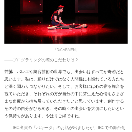
『D/CARMEN』
――プログラミングの際のこだわりは？
井脇
バレエや舞台芸術の世界でも、出会いはすべてが奇跡だと
思います。私は、踊りだけではなく人間性にも惚れている方たち
と深く関わりつながりたい。そして、お客様には心の宿る舞台を
観ていただき、それぞれの方が自分の中に芽生えた心情をさまざ
まな角度から持ち帰っていただきたいと思っています。創作する
その時の自分がひらめき、その時々の出会いを大切にしたいとい
う気持ちがあります。やはりご縁ですね。
――IBC出演の『パキータ』のお話が出ましたが、IBCでの舞台創