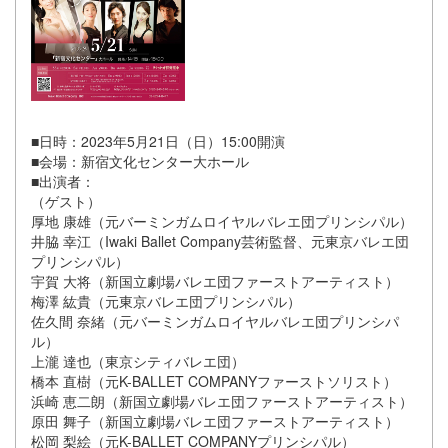
■日時：2023年5月21日（日）15:00開演
■会場：新宿文化センター大ホール
■出演者：
（ゲスト）
厚地 康雄（元バーミンガムロイヤルバレエ団プリンシパル）
井脇 幸江（Iwaki Ballet Company芸術監督、元東京バレエ団
プリンシパル）
宇賀 大将（新国立劇場バレエ団ファーストアーティスト）
梅澤 紘貴（元東京バレエ団プリンシパル）
佐久間 奈緒（元バーミンガムロイヤルバレエ団プリンシパ
ル）
上瀧 達也（東京シティバレエ団）
橋本 直樹（元K-BALLET COMPANYファーストソリスト）
浜崎 恵二朗（新国立劇場バレエ団ファーストアーティスト）
原田 舞子（新国立劇場バレエ団ファーストアーティスト）
松岡 梨絵（元K-BALLET COMPANYプリンシパル）