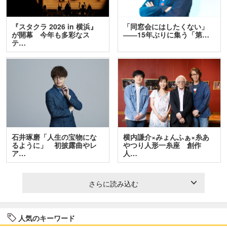
『スタクラ 2026 in 横浜』
「同窓会にはしたくない」
が開幕 今年も多彩なス
――15年ぶりに集う「第…
テ…
石井琢磨「人生の宝物にな
横内謙介×みょんふぁ×糸あ
るように」 初披露曲やレ
やつり人形一糸座 創作
ア…
人…
さらに読み込む
人気のキーワード