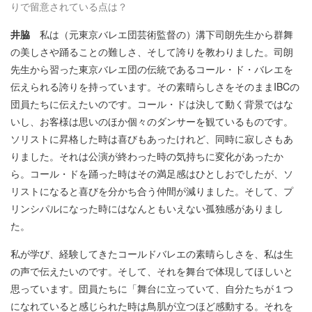
りで留意されている点は？
井脇
私は（元東京バレエ団芸術監督の）溝下司朗先生から群舞
の美しさや踊ることの難しさ、そして誇りを教わりました。司朗
先生から習った東京バレエ団の伝統であるコール・ド・バレエを
伝えられる誇りを持っています。その素晴らしさをそのままIBCの
団員たちに伝えたいのです。コール・ドは決して動く背景ではな
いし、お客様は思いのほか個々のダンサーを観ているものです。
ソリストに昇格した時は喜びもあったけれど、同時に寂しさもあ
りました。それは公演が終わった時の気持ちに変化があったか
ら。コール・ドを踊った時はその満足感はひとしおでしたが、ソ
リストになると喜びを分かち合う仲間が減りました。そして、プ
リンシパルになった時にはなんともいえない孤独感がありまし
た。
私が学び、経験してきたコールドバレエの素晴らしさを、私は生
の声で伝えたいのです。そして、それを舞台で体現してほしいと
思っています。団員たちに「舞台に立っていて、自分たちが１つ
になれていると感じられた時は鳥肌が立つほど感動する。それを