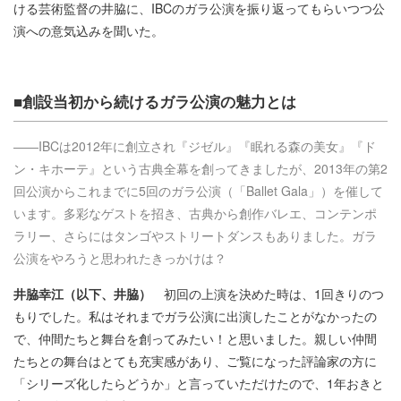
ける芸術監督の井脇に、IBCのガラ公演を振り返ってもらいつつ公
演への意気込みを聞いた。
■創設当初から続けるガラ公演の魅力とは
――IBCは2012年に創立され『ジゼル』『眠れる森の美女』『ド
ン・キホーテ』という古典全幕を創ってきましたが、2013年の第2
回公演からこれまでに5回のガラ公演（「Ballet Gala」）を催して
います。多彩なゲストを招き、古典から創作バレエ、コンテンポ
ラリー、さらにはタンゴやストリートダンスもありました。ガラ
公演をやろうと思われたきっかけは？
井脇幸江（以下、井脇）
初回の上演を決めた時は、1回きりのつ
もりでした。私はそれまでガラ公演に出演したことがなかったの
で、仲間たちと舞台を創ってみたい！と思いました。親しい仲間
たちとの舞台はとても充実感があり、ご覧になった評論家の方に
「シリーズ化したらどうか」と言っていただけたので、1年おきと