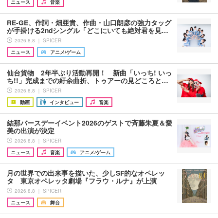
ニュース
音楽
RE-GE、作詞・畑亜貴、作曲・山口朗彦の強力タッグ
が手掛ける2ndシングル「どこにいても絶対君を見…
2026.8.8 ｜ SPICER
ニュース
アニメ/ゲーム
仙台貨物 2年半ぶり活動再開！ 新曲「いっち! いっ
ち!!」完成までの紆余曲折、トゥアーの見どころと…
2026.8.8 ｜ SPICER
動画
インタビュー
音楽
結那バースデーイベント2026のゲストで斉藤朱夏＆愛
美の出演が決定
2026.8.8 ｜ SPICER
ニュース
音楽
アニメ/ゲーム
月の世界での出来事を描いた、少しSF的なオペレッ
タ 東京オペレッタ劇場『フラウ・ルナ』が上演
2026.8.8 ｜ SPICER
ニュース
舞台