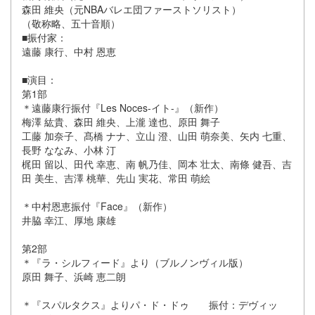
森田 維央（元NBAバレエ団ファーストソリスト）
（敬称略、五十音順）
■振付家：
遠藤 康行、中村 恩恵
■演目：
第1部
＊遠藤康行振付『Les Noces-イト-』（新作）
梅澤 紘貴、森田 維央、上瀧 達也、原田 舞子
工藤 加奈子、髙橋 ナナ、立山 澄、山田 萌奈美、矢内 七重、
長野 ななみ、小林 汀
梶田 留以、田代 幸恵、南 帆乃佳、岡本 壮太、南條 健吾、吉
田 美生、吉澤 桃華、先山 実花、常田 萌絵
＊中村恩恵振付『Face』（新作）
井脇 幸江、厚地 康雄
第2部
＊『ラ・シルフィード』より（ブルノンヴィル版）
原田 舞子、浜崎 恵二朗
＊『スパルタクス』よりパ・ド・ドゥ 振付：デヴィッ