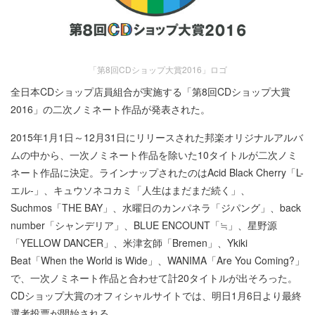
「第8回CDショップ大賞2016」ロゴ
全日本CDショップ店員組合が実施する「第8回CDショップ大賞
2016」の二次ノミネート作品が発表された。
2015年1月1日～12月31日にリリースされた邦楽オリジナルアルバ
ムの中から、一次ノミネート作品を除いた10タイトルが二次ノミ
ネート作品に決定。ラインナップされたのはAcid Black Cherry「L-
エル-」、キュウソネコカミ「人生はまだまだ続く」、
Suchmos「THE BAY」、水曜日のカンパネラ「ジパング」、back
number「シャンデリア」、BLUE ENCOUNT「≒」、星野源
「YELLOW DANCER」、米津玄師「Bremen」、Ykiki
Beat「When the World is Wide」、WANIMA「Are You Coming?」
で、一次ノミネート作品と合わせて計20タイトルが出そろった。
CDショップ大賞のオフィシャルサイトでは、明日1月6日より最終
選考投票が開始される。