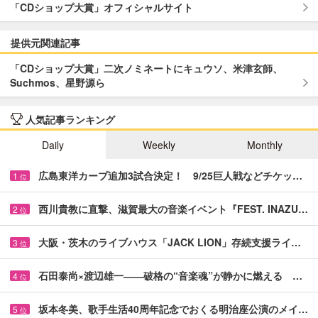
「CDショップ大賞」オフィシャルサイト
提供元関連記事
「CDショップ大賞」二次ノミネートにキュウソ、米津玄師、
Suchmos、星野源ら
人気記事ランキング
Daily
Weekly
Monthly
広島東洋カープ追加3試合決定！ 9/25巨人戦などチケッ…
1
位
西川貴教に直撃、滋賀最大の音楽イベント『FEST. INAZU…
2
位
大阪・茨木のライブハウス「JACK LION」存続支援ライ…
3
位
石田泰尚×渡辺雄一――破格の“音楽魂”が静かに燃える …
4
位
坂本冬美、歌手生活40周年記念でおくる明治座公演のメイ…
5
位