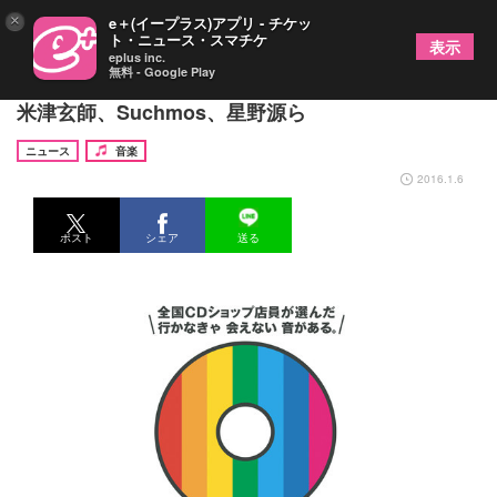
×
e＋(イープラス)アプリ - チケッ
ト・ニュース・スマチケ
表示
eplus inc.
無料 - Google Play
「CDショップ大賞」二次ノミネートにキュウソ、
米津玄師、Suchmos、星野源ら
ニュース
音楽
2016.1.6
ポスト
シェア
送る