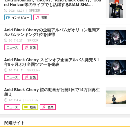
nd Horizon等のライブでも活躍するSIAM SHA…
2021.12.24 ｜ SPICER+
インタビュー
音楽
Acid Black Cherryの企画アルバムがオリコン週間ア
ルバムランキング1位を獲得
2017.6.27 ｜ SPICER
ニュース
音楽
Acid Black Cherry スピンオフ企画アルバム発売＆1
年8ヶ月ぶり全国ツアーを発表
2017.4.17 ｜ SPICER+
ニュース
音楽
Acid Black Cherry 謎の動画が公開1日で14万回再生
超え
2017.4.4 ｜ SPICER+
ニュース
動画
音楽
関連サイト