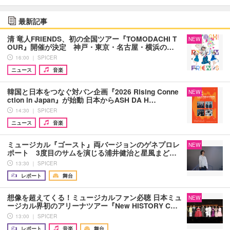
最新記事
清 竜人FRIENDS、初の全国ツアー『TOMODACHI T
NEW
OUR』開催が決定 神戸・東京・名古屋・横浜の…
16:00 ｜ SPICER
ニュース
音楽
韓国と日本をつなぐ対バン企画『2026 Rising Conne
NEW
ction in Japan』が始動 日本からASH DA H…
14:30 ｜ SPICER
ニュース
音楽
ミュージカル『ゴースト』両バージョンのゲネプロレ
NEW
ポート 3度目のサムを演じる浦井健治と星風まど…
13:30 ｜ SPICER
レポート
舞台
想像を超えてくる！ミュージカルファン必聴 日本ミュ
NEW
ージカル界初のアリーナツアー『New HISTORY C…
13:00 ｜ SPICER
レポート
音楽
舞台