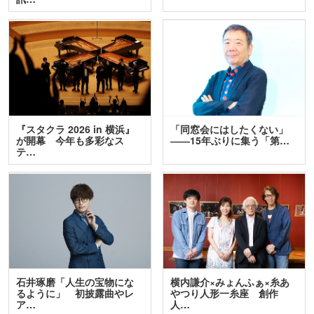
『スタクラ 2026 in 横浜』
「同窓会にはしたくない」
が開幕 今年も多彩なス
――15年ぶりに集う「第…
テ…
石井琢磨「人生の宝物にな
横内謙介×みょんふぁ×糸あ
るように」 初披露曲やレ
やつり人形一糸座 創作
ア…
人…