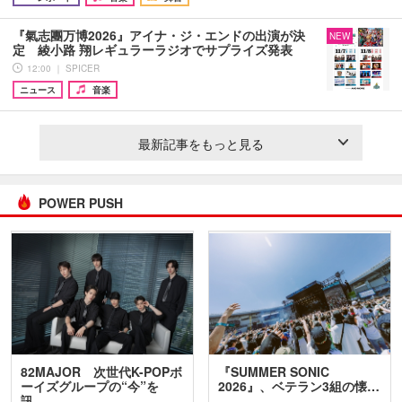
『氣志團万博2026』アイナ・ジ・エンドの出演が決
NEW
定 綾小路 翔レギュラーラジオでサプライズ発表
12:00 ｜ SPICER
ニュース
音楽
最新記事をもっと見る
POWER PUSH
82MAJOR 次世代K-POPボ
『SUMMER SONIC
ーイズグループの“今”を
2026』、ベテラン3組の懐…
訊…