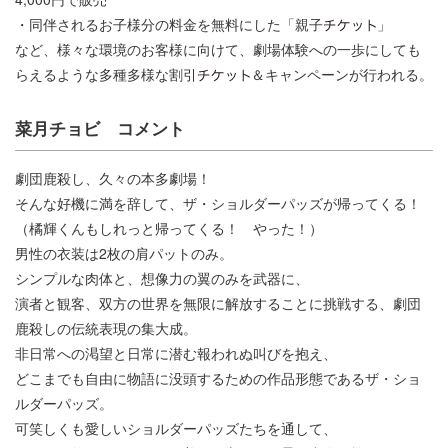
・同伴されるお子様分の料金を無料にした「親子
」
など、様々な環境のお客様に向けて、劇場体験への一歩にしても
らえるような多種多様な割引
＆キャンペーンが行われる。
菜月チョビ コメント
劇団鹿殺し、久々の本多劇場！
そんな好機に満を辞して、ザ・ショルダーパッズが帰ってくる！
（橘輝くんもしれっと帰ってくる！ やった！）
男性の衣装は2枚の肩パットのみ。
シンプルな肉体と、想像力の翼のみを武器に、
演者と観客、双方の世界を無限に解放することに挑戦する、劇団
鹿殺しの伝統表現の集大成。
非日常への渇望と日常に潜む報われぬ叫びを抱え、
どこまでも自由に物語に没頭するための作品形態であるザ・ショ
ルダーパッズ。
可笑しくも愛しいショルダーパッズたちを通して、