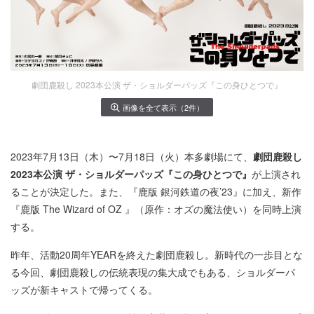
劇団鹿殺し 2023本公演 ザ・ショルダーパッズ『この身ひとつで』
画像を全て表示（2件）
2023年7月13日（木）〜7月18日（火）本多劇場にて、
劇団鹿殺し
2023本公演 ザ・ショルダーパッズ『この身ひとつで』
が上演され
ることが決定した。また、『鹿版 銀河鉄道の夜’23』に加え、新作
『鹿版 The Wizard of OZ 』（原作：オズの魔法使い）を同時上演
する。
昨年、活動20周年YEARを終えた劇団鹿殺し。新時代の一歩目とな
る今回、劇団鹿殺しの伝統表現の集大成でもある、ショルダーパ
ッズが新キャストで帰ってくる。