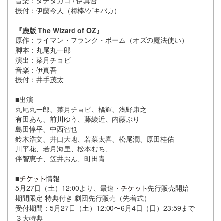
音楽：タテタカコ / 伊真吾
振付：伊藤今人（梅棒/ゲキバカ）
『鹿版 The Wizard of OZ』
原作：ライマン・フランク・ボーム（オズの魔法使い）
脚本：丸尾丸一郎
演出：菜月チョビ
音楽：伊真吾
振付：井手茂太
■出演
丸尾丸一郎、菜月チョビ、橘輝、浅野康之
有田あん、前川ゆう、藤綾近、内藤ぶり
島田惇平、中西智也
鈴木浩文、井口大地、若菜太喜、松尾潤、原田桂佑
川平花、若月海里、松本むち、
伴智恵子、笠井おん、町田青
■
情報
5月27日（土）12:00より、最速・
先行販売開始
期間限定 特典付き 劇団先行販売（先着式）
受付期間：5月27日（土）12:00〜6月4日（日）23:59まで
３大特典