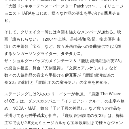
「大阪ドンキホーテ〜スーパースター Patch ver〜」、イリュージ
ョニストHARAをはじめ、様々な作品の演出を手がける
菜月チョ
ビ
。
そして、クリエイター陣には今回も強力なメンバーが加わる。映
画『誰もしらない』（2004年上映、是枝裕和 監督、柳楽優弥 主
演）の主題歌「宝石」など、数々映画作品への楽曲提供でも活躍
するシンガーソングライター、
タテタカコ
。
ザ・ショルダーパッズのメインテーマ＆『鹿版 銀河鉄道の夜’23』
の楽曲を担当。舞台『刀剣乱舞』『文豪とアルケミスト』など
数々の人気作品の音楽を手掛ける
伊真吾
が『鹿版 銀河鉄道の
夜’23』の劇伴と『鹿版 オズの魔法使い』の楽曲を務める。
ステージングには2人のクリエイターが参加。『鹿版 The Wizard
of OZ 』は、ダンスカンパニー「イデビアン・クルー」の主宰を務
め、NODA・MAP、舞台『千と千尋の神隠し』など数々の作品を
手掛けてきた
井手茂太
が担当。『鹿版 銀河鉄道の夜’23』は、梅棒
主宰であり2.5次元ミュージカルから宝塚歌劇団まで様々なジャン