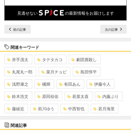
見逃せない
の最新情報をお届けします
前の記事
次の記事
関連キーワード
井手茂太
タテタカコ
劇団鹿殺し
丸尾丸一郎
菜月チョビ
島田惇平
浅野康之
橘輝
有田あん
伊藤今人
鈴木浩文
原田桂佑
若菜太喜
内藤ぶり
藤綾近
前川ゆう
中西智也
若月海里
関連記事