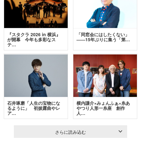
『スタクラ 2026 in 横浜』
「同窓会にはしたくない」
が開幕 今年も多彩なス
――15年ぶりに集う「第…
テ…
石井琢磨「人生の宝物にな
横内謙介×みょんふぁ×糸あ
るように」 初披露曲やレ
やつり人形一糸座 創作
ア…
人…
さらに読み込む