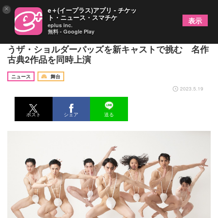
×
e＋(イープラス)アプリ - チケッ
ト・ニュース・スマチケ
表示
eplus inc.
無料 - Google Play
劇団鹿殺し、男性は2枚の肩パットのみの衣裳で行
うザ・ショルダーパッズを新キャストで挑む 名作
古典2作品を同時上演
ニュース
舞台
2023.5.19
ポスト
シェア
送る