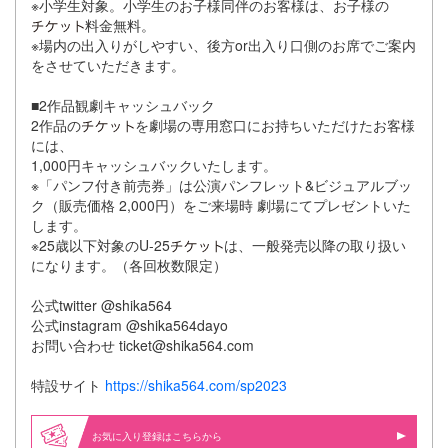
※小学生対象。小学生のお子様同伴のお客様は、お子様の
料金無料。
※場内の出入りがしやすい、後方or出入り口側のお席でご案内
をさせていただきます。
■2作品観劇キャッシュバック
2作品の
を劇場の専用窓口にお持ちいただけたお客様
には、
1,000円キャッシュバックいたします。
※「パンフ付き前売券」は公演パンフレット&ビジュアルブッ
ク（販売価格 2,000円）をご来場時 劇場にてプレゼントいた
します。
※25歳以下対象のU-25
は、一般発売以降の取り扱い
になります。（各回枚数限定）
公式twitter @shika564
公式instagram @shika564dayo
お問い合わせ ticket@shika564.com
特設サイト
https://shika564.com/sp2023
お気に入り登録はこちらから