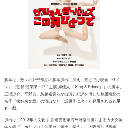
脚本は、数々の外部作品の脚本演出に加え、直近では映画『Gメ
ン』（監督 瑠東東一郎 / 主演 岸優太（ King & Prince））の脚本、
三浦涼介、平野良、鳥越裕貴らが出演し好評を博した鶴屋南北の
名作『桜姫東文章』の演出など、話題作に次々と起用される
丸尾
丸一郎
。
演出は、2013年の文化庁 新進芸術家海外研修制度によるカナダ留
学を経て、ホリプロ主催舞台『曇天に笑う』、大阪市助成事業