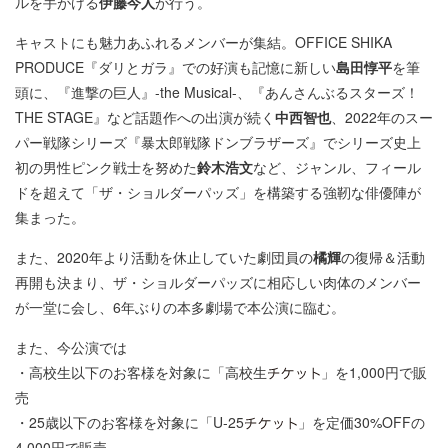
ルを手がける
伊藤今人
が行う。
キャストにも魅力あふれるメンバーが集結。OFFICE SHIKA
PRODUCE『ダリとガラ』での好演も記憶に新しい
島田惇平
を筆
頭に、『進撃の巨人』-the Musical-、『あんさんぶるスターズ！
THE STAGE』など話題作への出演が続く
中西智也
、2022年のスー
パー戦隊シリーズ『暴太郎戦隊ドンブラザーズ』でシリーズ史上
初の男性ピンク戦士を努めた
鈴木浩文
など、ジャンル、フィール
ドを超えて「ザ・ショルダーパッズ」を構築する強靭な俳優陣が
集まった。
また、2020年より活動を休止していた劇団員の
橘輝
の復帰＆活動
再開も決まり、ザ・ショルダーパッズに相応しい肉体のメンバー
が一堂に会し、6年ぶりの本多劇場で本公演に臨む。
また、今公演では
・高校生以下のお客様を対象に「高校生
」を1,000円で販
売
・25歳以下のお客様を対象に「U-25
」を定価30%OFFの
4,000円で販売