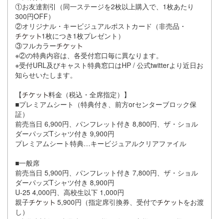
①お友達割引（同一ステージを2枚以上購入で、1枚あたり
300円OFF）
②オリジナル・キービジュアルポストカード（非売品・
1枚につき1枚プレゼント）
③フルカラー
※②の特典内容は、各受付窓口毎に異なります。
※受付URL及びキャスト特典窓口はHP / 公式twitterより近日お
知らせいたします。
【
料金（税込・全席指定）】
■プレミアムシート（特典付き、前方orセンターブロック保
証）
前売当日 6,900円、パンフレット付き 8,800円、ザ・ショル
ダーパッズTシャツ付き 9,900円
プレミアムシート特典…キービジュアルクリアファイル
■一般席
前売当日 5,900円、パンフレット付き 7,800円、ザ・ショル
ダーパッズTシャツ付き 8,900円
U-25 4,000円、高校生以下 1,000円
親子
5,900円（指定席引換券、受付で
をお渡
し）