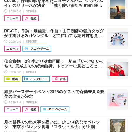
Cocco、沖縄の歌を集めたニューアルバム『ハナウム
イ』のリリースが決定 「強く儚い者たち from oki…
2026.8.8 ｜ SPICER
ニュース
音楽
RE-GE、作詞・畑亜貴、作曲・山口朗彦の強力タッグ
が手掛ける2ndシングル「どこにいても絶対君を見…
2026.8.8 ｜ SPICER
ニュース
アニメ/ゲーム
仙台貨物 2年半ぶり活動再開！ 新曲「いっち! いっ
ち!!」完成までの紆余曲折、トゥアーの見どころと…
2026.8.8 ｜ SPICER
動画
インタビュー
音楽
結那バースデーイベント2026のゲストで斉藤朱夏＆愛
美の出演が決定
2026.8.8 ｜ SPICER
ニュース
音楽
アニメ/ゲーム
月の世界での出来事を描いた、少しSF的なオペレッ
タ 東京オペレッタ劇場『フラウ・ルナ』が上演