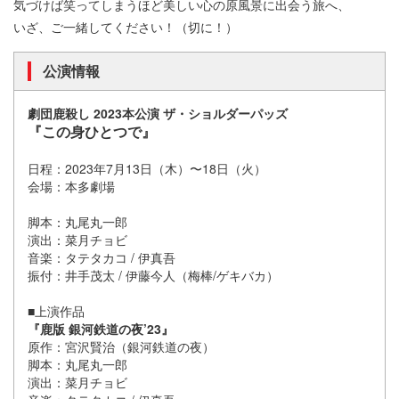
気づけば笑ってしまうほど美しい心の原風景に出会う旅へ、
いざ、ご一緒してください！（切に！）
公演情報
劇団鹿殺し 2023本公演 ザ・ショルダーパッズ
『この身ひとつで』
日程：2023年7月13日（木）〜18日（火）
会場：本多劇場
脚本：丸尾丸一郎
演出：菜月チョビ
音楽：タテタカコ / 伊真吾
振付：井手茂太 / 伊藤今人（梅棒/ゲキバカ）
■上演作品
『鹿版 銀河鉄道の夜’23』
原作：宮沢賢治（銀河鉄道の夜）
脚本：丸尾丸一郎
演出：菜月チョビ