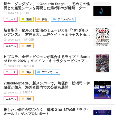
舞台「ダンダダン」～Occultic Stage～、初めての怪
異との邂逅シーンを再現した第2弾PVが解禁 ター…
2026.7.7 ｜ SPICER
ニュース
動画
舞台
アニメ/ゲーム
新妻聖子・蘭寿とむ出演のミュージカル『101ダルメ
シアンズ』 村井良大、土井ケイトら全キャスト＆…
2026.6.30 ｜ SPICER
ニュース
舞台
ヒプステ、全ディビジョンが集合するライブ「-Battle
of Pride 2026-」のメイン・キャラクタービジュア…
2026.6.29 ｜ SPICER
ニュース
舞台
アニメ/ゲーム
2Shoulderpads、新メンバーで川﨑優作・松浦司・伊
藤奨が加入 海外＆国内での公演も展開
2026.6.2 ｜ SPICER
ニュース
舞台
推したい個性が花ひらく 梅棒 21st STAGE『ラヴ・
オール!!』ゲネプロレポート