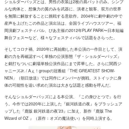
ショルダーパッズとは、男性の衣装は2枚の肩パットのみ。シンプ
ルな肉体と、想像力の翼のみを武器に、演者と観客、双方の世界
を無限に解放することに挑戦する意欲作。2004年に劇中劇の中で
産声を上げたこの作品と演出法は、全国ライブハウスツアー、福
岡演劇フェスティバル、ぴあ主催の2012年PLAY PARK〜日本短編
舞台フェス〜など、様々なフェスティバルで話題をさらった。
そしてコロナ禍、2020年に再始動した本公演の一作目として、演
劇の力を再確認すべく単独の公演形態『ザ・ショルダーパッズ』
と銘打ちついに劇場単独公演作品にまで昇華した。さらに関西ジ
ャニーズJr. / Aぇ！groupの冠番組「THE GREATEST SHOW-
NEN」（朝日放送）では同作にメンバーが挑戦、ストイックに身
体の可能性を追い求めた演出は大きな話題と感動を呼んだ。
そんなショルダーパッズによる本公演、『この身ひとつで』を行
う。今作では2020年に上演した『銀河鉄道の夜』をブラッシュア
ップした『鹿版 銀河鉄道の夜’23』に加え、新作『鹿版 The
Wizard of OZ 』（原作：オズの魔法使い）を同時上演する。