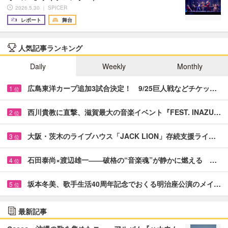
2026.5.30 ｜ SPICER
レポート
舞台
人気記事ランキング
Daily
Weekly
Monthly
広島東洋カープ追加3試合決定！ 9/25巨人戦などチケッ…
1
位
西川貴教に直撃、滋賀最大の音楽イベント『FEST. INAZU…
2
位
大阪・茨木のライブハウス「JACK LION」存続支援ライ…
3
位
石田泰尚×渡辺雄一――破格の“音楽魂”が静かに燃える …
4
位
坂本冬美、歌手生活40周年記念でおくる明治座公演のメイ…
5
位
最新記事