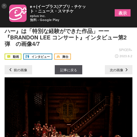
×
e＋(イープラス)アプリ - チケッ
ト・ニュース・スマチケ
表示
eplus inc.
無料 - Google Play
ミン・ウヒョク、日本初上陸ミュージカル『ベン・
ハー』は「特別な経験ができた作品」ーー
『BRANDON LEE コンサート』インタビュー第2
弾 の画像4/7
SPICER+
2023.6.2
動画
インタビュー
舞台
前の画像
記事に戻る
次の画像