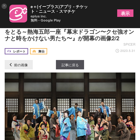
×
e＋(イープラス)アプリ - チケッ
ト・ニュース・スマチケ
表示
eplus inc.
無料 - Google Play
檀れいと玉井詩織（ももいろクローバーZ）も笑い
をとる～熱海五郎一座『幕末ドラゴン〜クセ強オン
ナと時をかけない男たち〜』が開幕の画像2/2
SPICER
2023.5.31
レポート
舞台
前の画像
記事に戻る