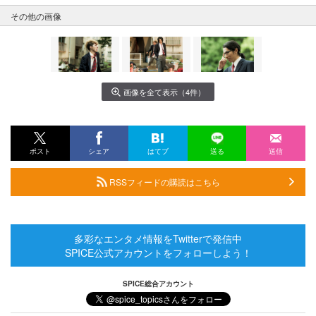
その他の画像
画像を全て表示（4件）
ポスト
シェア
はてブ
送る
送信
RSSフィードの購読はこちら
多彩なエンタメ情報をTwitterで発信中
SPICE公式アカウントをフォローしよう！
SPICE総合アカウント