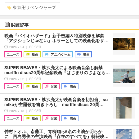
東京卍リベンジャーズ
関連記事
映画『バイオハザード』新予告編＆特別映像を解禁
「アクションじゃない」ホラーとしての映画化をザ…
2026.7.24 ｜ SPICER
ニュース
動画
アニメ/ゲーム
映画
SUPER BEAVER・柳沢亮太による映画音楽も解禁
murffin discs20周年記念映画『はじまりのさよなら…
2026.7.22 ｜ SPICER
ニュース
動画
音楽
映画
SUPER BEAVER・柳沢亮太が映画音楽を初担当、su
mikaが主題歌を書き下ろし murffin discs 20周…
2026.7.13 ｜ SPICER
ニュース
動画
音楽
映画
仲村トオル、斎藤工、青柳翔ら6名の出演が明らか
に 西島秀俊の主演映画『存在のすべてを』特報映…