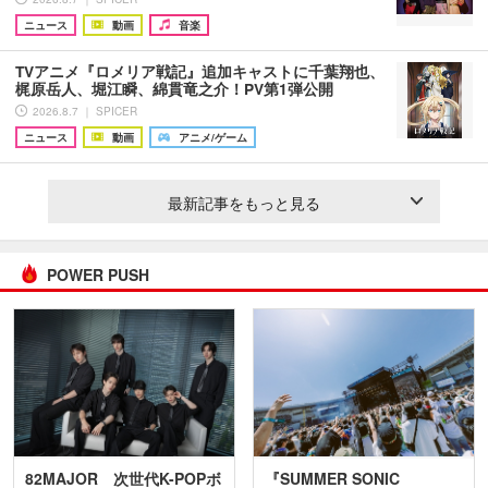
ニュース
動画
音楽
TVアニメ『ロメリア戦記』追加キャストに千葉翔也、
梶原岳人、堀江瞬、綿貫竜之介！PV第1弾公開
2026.8.7 ｜ SPICER
ニュース
動画
アニメ/ゲーム
最新記事をもっと見る
POWER PUSH
82MAJOR 次世代K-POPボ
『SUMMER SONIC