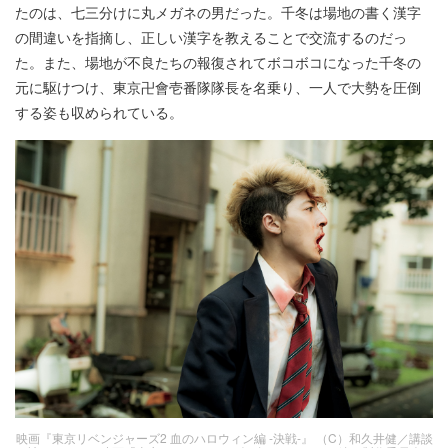
たのは、七三分けに丸メガネの男だった。千冬は場地の書く漢字
の間違いを指摘し、正しい漢字を教えることで交流するのだっ
た。また、場地が不良たちの報復されてボコボコになった千冬の
元に駆けつけ、東京卍會壱番隊隊長を名乗り、一人で大勢を圧倒
する姿も収められている。
映画『東京リベンジャーズ2 血のハロウィン編 -決戦-』 （C）和久井健／講談