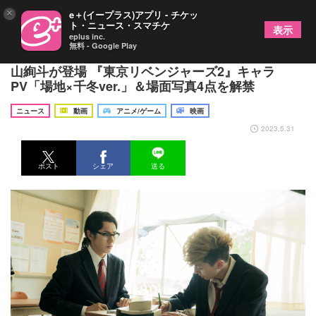
×
e＋(イープラス)アプリ - チケッ
ト・ニュース・スマチケ
表示
eplus inc.
無料 - Google Play
金髪リーゼントの高杉真宙、七三分け丸メガネの永
山絢斗が登場 『東京リベンジャーズ2』キャラ
PV「場地×千冬ver.」＆場面写真4点を解禁
ニュース
動画
アニメ/ゲーム
映画
2023.5.31
ポスト
シェア
送る