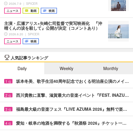
2026.7.9 ｜ SPICER
ニュース
動画
映画
主演・広瀬アリス×矢崎仁司監督で実写映画化 『沖
晴くんの涙を殺して』公開が決定（コメントあり）
2026.6.20 ｜ SPICER
ニュース
映画
人気記事ランキング
Daily
Weekly
Monthly
坂本冬美、歌手生活40周年記念でおくる明治座公演のメイ…
1
位
西川貴教に直撃、滋賀最大の音楽イベント『FEST. INAZU…
2
位
福島最大級の音楽フェス『LIVE AZUMA 2026』無料で楽…
3
位
愛知・岐阜の地酒を満喫する『秋酒祭 2026』チケット一…
4
位