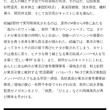
た、恋人の橘ヒナタ役で今田美桜が共演。そのほか、山田裕貴、
杉野遥亮、鈴木伸之（劇団EXILE）、眞栄田郷敦、清水尋也、磯村
勇斗、間宮祥太朗、そして吉沢亮がキャストに名を連ねた。
続編2部作で実写映画化されるのは、原作の4巻から8巻にあたる
「血のハロウィン編」。前作『東京リベンジャーズ』では、タケ
ミチが東京卍會の仲間たちと出会い、宿敵へのリベンジや最愛の
彼女を救う未来を勝ち取る姿が描かれた。続編では、東京卍會に
よってタケミチの目の前で再びヒナタが殺されてしまう。タケミ
チは過去に戻り、ヒナタを救う鍵となる東卍結成メンバー6人を引
き裂く“悲しい事件”を追う。また、前作からのキャストにくわえ、
あらたに永山絢斗が東京卍會壱番隊隊長・場地圭介役、村上虹郎
が東京卍會と敵対する“芭流覇羅”（バルハラ）No.3で東京卍會創設
メンバーの1人でもある羽宮一虎役、高杉真宙が東京卍會壱番隊副
隊長／場地の腹心・松野千冬役でそれぞれ出演。前作に続き英勉
監督がメガホンをとり、『凶悪』『ひとよ』などの高橋泉氏が再
び脚本を手がける。