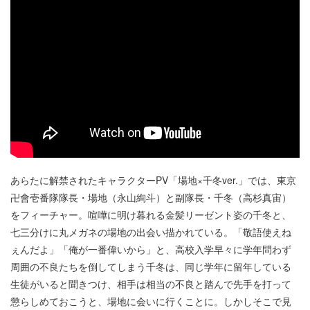
あらたに解禁されたキャラクターPV「場地×千冬ver.」では、東京
卍會壱番隊隊長・場地（永山絢斗）と副隊長・千冬（高杉真宙）
をフィーチャー。喧嘩に明け暮れる金髪リーゼント姿の千冬と、
七三分けに丸メガネの場地の出会い描かれている。「敬語使えね
ぇんだよ」「俺が一番偉いから」と、高校入学早々に学年問わず
周囲の不良たちを倒してしまう千冬は、同じ学年に留年している
生徒がいると聞きつけ、相手は相当の不良と踏んで先手を打って
懲らしめておこうと、場地に会いに行くことに。しかしそこで見