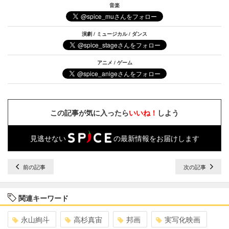
音楽
演劇 / ミュージカル / ダンス
アニメ / ゲーム
この記事が気に入ったら
いいね！
しよう
見逃せない
の最新情報をお届けします
前の記事
次の記事
関連キーワード
永山絢斗
高杉真宙
邦画
実写化映画