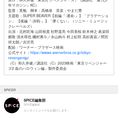
年マガジン』KC）
監督：英勉 脚本：髙橋泉 音楽：やまだ豊
主題歌：SUPER BEAVER【前編『-運命-』】「グラデーショ
ン」 【後編『-決戦-』】「儚くない」（ソニー・ミュージッ
クレーベルズ）
出演：北村匠海 山田裕貴 杉野遥亮 今田美桜 鈴木伸之 眞栄田
郷敦 清水尋也 磯村勇斗／永山絢斗 村上虹郎 高杉真宙／間宮
祥太朗／吉沢亮
配給：ワーナー・ブラザース映画
公式サイト：
https://wwws.warnerbros.co.jp/tokyo-
revengersjp/
（C）和久井健／講談社（C）2023映画「東京リベンジャー
ズ2 血のハロウィン編」製作委員会
SPICER
SPICE編集部
SPICE編集部
エンタメニュースをお届けします。