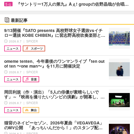
『サントリー1万人の第九』Aぇ! groupの佐野晶哉が合唱…
5
位
最新記事
9/13開催『SATO presents 高校野球女子選抜vsイチ
ロー選抜 KOBE CHIBEN』に習志野高校吹奏楽部と…
2026.8.7 ｜ SPICER
ニュース
スポーツ
omeme tenten、今年最後のワンマンライブ『ten out
of ten 〜one man〜』を11月に開催決定
2026.8.7 ｜ SPICER
ニュース
音楽
岡田利規（作・演出）「5人の俳優が素晴らしいで
す」～『映画を撮りたいゾンビの演劇』が開幕し、…
2026.8.7 ｜ SPICER
ニュース
舞台
猫背のネイビーセゾン、2026年夏曲「VEGAVEGA」
のMV公開 「あっちいんだから！」のスタンプ配…
2026.8.7 ｜ SPICER