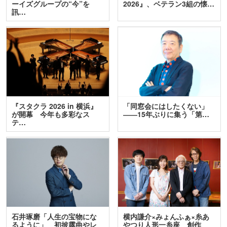
ーイズグループの“今”を
2026』、ベテラン3組の懐…
訊…
『スタクラ 2026 in 横浜』
「同窓会にはしたくない」
が開幕 今年も多彩なス
――15年ぶりに集う「第…
テ…
石井琢磨「人生の宝物にな
横内謙介×みょんふぁ×糸あ
るように」 初披露曲やレ
やつり人形一糸座 創作