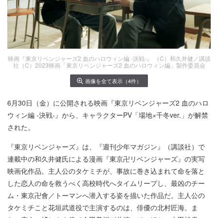
映画『東京リベンジャーズ2 血のハロウィン編 -決戦-』 （C）和久井健／講談
社（C）2023映画「東京リベンジャーズ2 血のハロウィン編」製作委員会
画像を全て表示（4件）
6月30日（金）に公開される映画『東京リベンジャーズ2 血のハロ
ウィン編 -決戦-』から、キャラクターPV「場地×千冬ver.」が解禁
された。
『東京リベンジャーズ』は、『週刊少年マガジン』（講談社）で
連載中の和久井健氏による漫画『東京卍リベンジャーズ』の実写
映画化作品。主人公のタケミチが、事故に巻き込まれて命を落と
した恋人の命を救うべく高校時代へタイムリープし、最凶のチー
ム・東京卍會／トーマンへ潜入する姿を描いた作品だ。主人公の
タケミチこと花垣武道役で主演するのは、俳優の北村匠海。ま