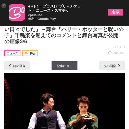
×
e＋(イープラス)アプリ - チケッ
ト・ニュース・スマチケ
表示
eplus inc.
無料 - Google Play
向井理「生半可な気持ちでは臨めない、気を抜けな
い日々でした」～舞台『ハリー・ポッターと呪いの
子』千穐楽を迎えてのコメントと舞台写真が公開
の画像3/6
SPICER
2023.6.1
ニュース
舞台
前の画像
記事に戻る
次の画像