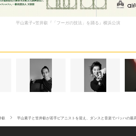
平山素子×笠井叡『「フーガの技法」を踊る』横浜公演
井叡
平山素子と笠井叡が若手ピアニストを迎え、ダンスと音楽でバッハの最