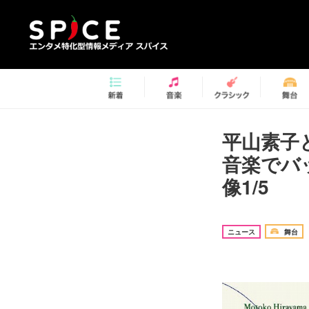
平山素子
音楽でバ
像1/5
ニュース
舞台