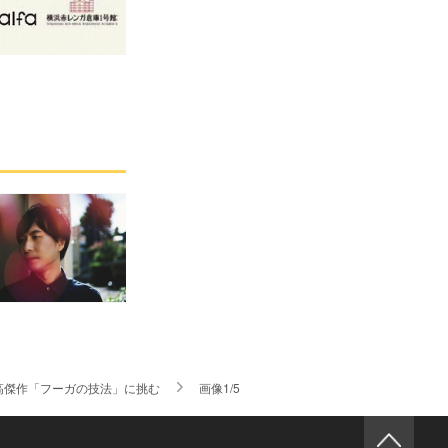
高傑作「フーガの技法」に挑む
画像1/5