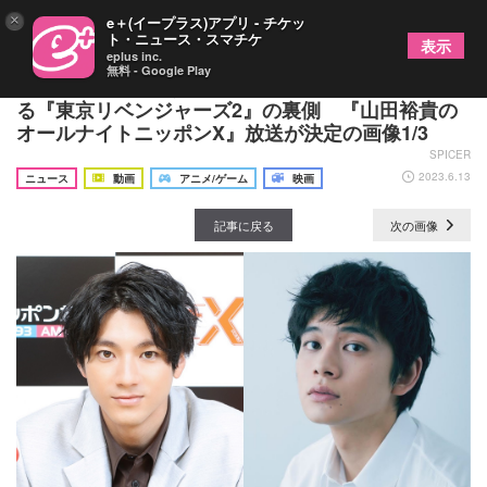
×
e＋(イープラス)アプリ - チケッ
ト・ニュース・スマチケ
表示
eplus inc.
無料 - Google Play
ドラケン・山田裕貴とタケミチ・北村匠海が生で語
る『東京リベンジャーズ2』の裏側 『山田裕貴の
オールナイトニッポンX』放送が決定の画像1/3
SPICER
2023.6.13
ニュース
動画
アニメ/ゲーム
映画
記事に戻る
次の画像