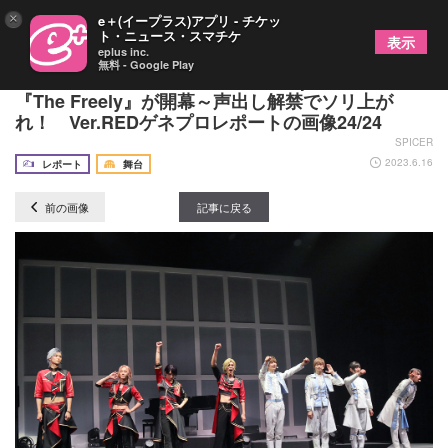
×
e＋(イープラス)アプリ - チケッ
ト・ニュース・スマチケ
表示
eplus inc.
無料 - Google Play
2023年新衣装もお披露目「S.Q.S Episode 9」
『The Freely』が開幕～声出し解禁でソリ上が
れ！ Ver.REDゲネプロレポートの画像24/24
SPICER
2023.6.16
レポート
舞台
前の画像
記事に戻る