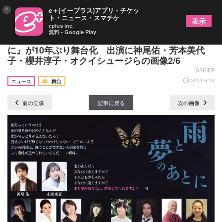
×
e＋(イープラス)アプリ - チケッ
ト・ニュース・スマチケ
表示
eplus inc.
無料 - Google Play
芥川賞作家 柳美里のホラー小説『雨と夢のあと
に』が10年ぶり舞台化 出演に神尾佑・芳本美代
子・櫻井淳子・オクイシュージらの画像2/6
SPICER
2023.6.15
ニュース
舞台
前の画像
記事に戻る
次の画像