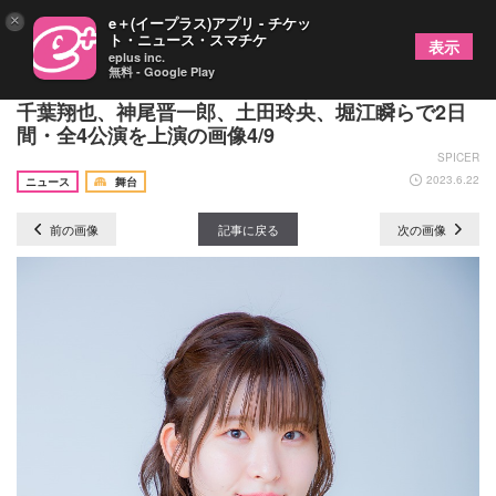
×
e＋(イープラス)アプリ - チケッ
ト・ニュース・スマチケ
表示
eplus inc.
無料 - Google Play
話題の“不動産ミステリー”『変な家』が朗読劇化
千葉翔也、神尾晋一郎、土田玲央、堀江瞬らで2日
間・全4公演を上演の画像4/9
SPICER
2023.6.22
ニュース
舞台
前の画像
記事に戻る
次の画像