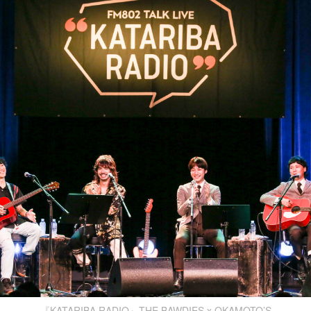
『KATARIBA RADIO』THE BAWDIES x OKAMOTO’S