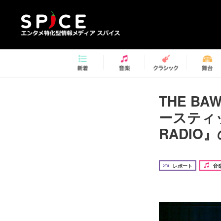
THE BA
ースティッ
RADIO
レポート
音