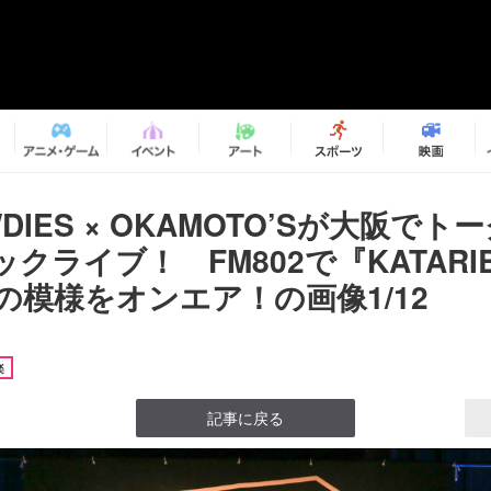
WDIES × OKAMOTO’Sが大阪でト
クライブ！ FM802で『KATARI
』の模様をオンエア！の画像1/12
楽
記事に戻る