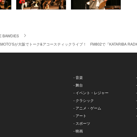
E BAWDIES
× OKAMOTO’Sが大阪でトーク&アコースティックライブ！ FM802で『KATARIBA R
- 音楽
- 舞台
- イベント・レジャー
- クラシック
- アニメ・ゲーム
- アート
- スポーツ
- 映画