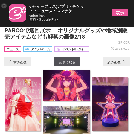
×
e＋(イープラス)アプリ - チケッ
ト・ニュース・スマチケ
表示
eplus inc.
無料 - Google Play
『TVアニメ【推しの子】展 嘘とアイ』が名古屋
PARCOで巡回展示 オリジナルグッズや地域別販
売アイテムなども解禁の画像2/18
SPICER
2023.6.25
ニュース
アニメ/ゲーム
イベント/レジャー
前の画像
記事に戻る
次の画像