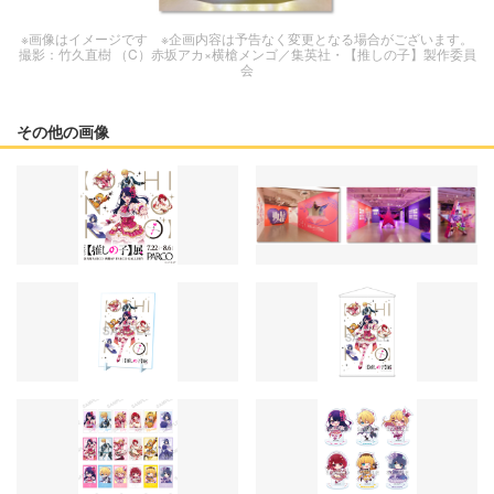
※画像はイメージです ※企画内容は予告なく変更となる場合がございます。
撮影：竹久直樹 （C）赤坂アカ×横槍メンゴ／集英社・【推しの子】製作委員
会
その他の画像