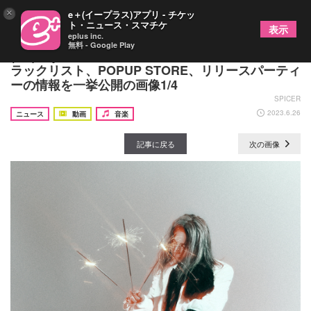
×
e＋(イープラス)アプリ - チケッ
ト・ニュース・スマチケ
表示
eplus inc.
無料 - Google Play
(sic)boy メジャー1stアルバム『HOLLOW』のト
ラックリスト、POPUP STORE、リリースパーティ
ーの情報を一挙公開の画像1/4
SPICER
2023.6.26
ニュース
動画
音楽
記事に戻る
次の画像