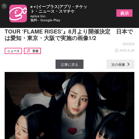
×
e＋(イープラス)アプリ - チケッ
ト・ニュース・スマチケ
表示
eplus inc.
無料 - Google Play
LE SSERAFIM、初ツアー『2023 LE SSERAFIM
TOUR ‘FLAME RISES’』8月より開催決定 日本で
は愛知・東京・大阪で実施の画像1/2
SPICER
2023.6.28
ニュース
音楽
記事に戻る
次の画像