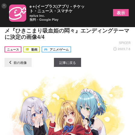
×
e＋(イープラス)アプリ - チケッ
ト・ニュース・スマチケ
表示
eplus inc.
無料 - Google Play
MIMiNARI「眠れない feat.楠木ともり」がTVアニ
メ『ひきこまり吸血姫の悶々』エンディングテーマ
に決定の画像4/4
SPICER
2023.7.6
ニュース
動画
アニメ/ゲーム
前の画像
記事に戻る