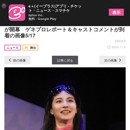
×
e＋(イープラス)アプリ - チケッ
ト・ニュース・スマチケ
表示
eplus inc.
無料 - Google Play
杉江大志、阿部快征ら舞台『トレンディは突然に』
が開幕 ゲネプロレポート＆キャストコメントが到
着の画像5/17
SPICER
2023.7.13
ニュース
舞台
前の画像
記事に戻る
次の画像