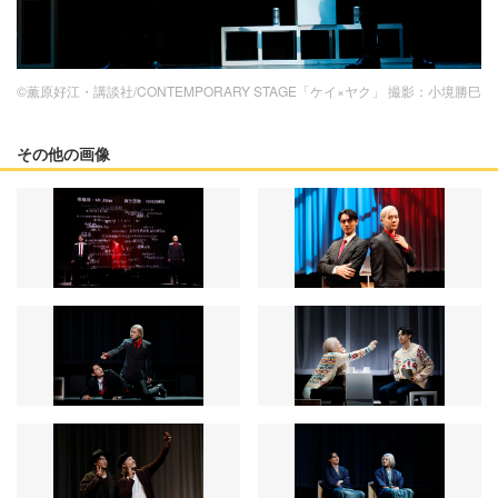
©薫原好江・講談社/CONTEMPORARY STAGE「ケイ×ヤク」 撮影：小境勝巳
その他の画像