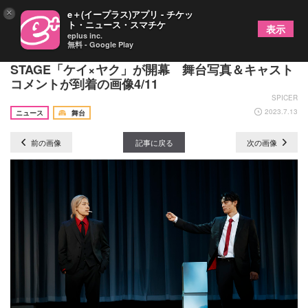
×
e＋(イープラス)アプリ - チケッ
ト・ニュース・スマチケ
表示
eplus inc.
無料 - Google Play
立花裕大×長田光平、CONTEMPORARY
STAGE「ケイ×ヤク」が開幕 舞台写真＆キャスト
コメントが到着の画像4/11
SPICER
2023.7.13
ニュース
舞台
前の画像
記事に戻る
次の画像