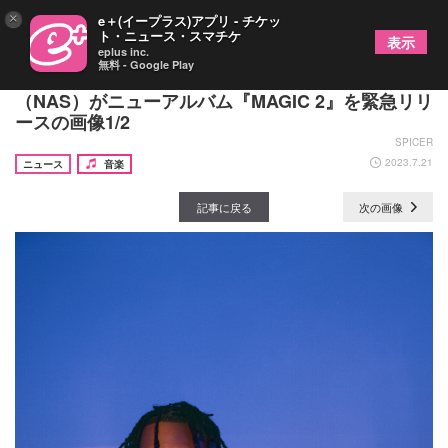
×
e＋(イープラス)アプリ - チケッ
ト・ニュース・スマチケ
表示
eplus inc.
無料 - Google Play
グラミー賞受賞のレジェンドラッパー・ナズ
（NAS）がニューアルバム『MAGIC 2』を緊急リリ
ースの画像1/2
SPICER
2023.7.21
ニュース
音楽
記事に戻る
次の画像