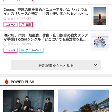
Cocco、沖縄の歌を集めたニューアルバム『ハナウム
イ』のリリースが決定 「強く儚い者たち from oki…
2026.8.8 ｜ SPICER
ニュース
音楽
RE-GE、作詞・畑亜貴、作曲・山口朗彦の強力タッグ
が手掛ける2ndシングル「どこにいても絶対君を見…
2026.8.8 ｜ SPICER
ニュース
アニメ/ゲーム
最新記事をもっと見る
POWER PUSH