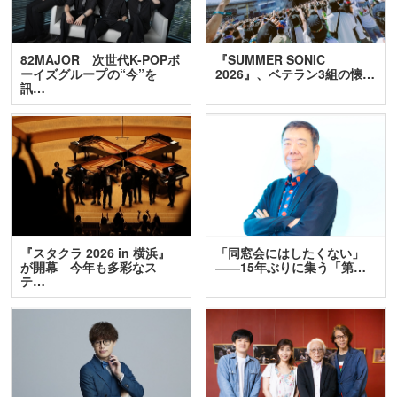
82MAJOR 次世代K-POPボ
『SUMMER SONIC
ーイズグループの“今”を
2026』、ベテラン3組の懐…
訊…
『スタクラ 2026 in 横浜』
「同窓会にはしたくない」
が開幕 今年も多彩なス
――15年ぶりに集う「第…
テ…