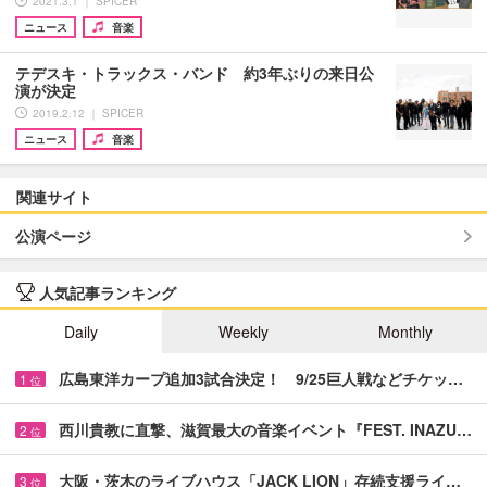
2021.3.1 ｜ SPICER
ニュース
音楽
テデスキ・トラックス・バンド 約3年ぶりの来日公
演が決定
2019.2.12 ｜ SPICER
ニュース
音楽
関連サイト
公演ページ
人気記事ランキング
Daily
Weekly
Monthly
広島東洋カープ追加3試合決定！ 9/25巨人戦などチケッ…
1
位
西川貴教に直撃、滋賀最大の音楽イベント『FEST. INAZU…
2
位
大阪・茨木のライブハウス「JACK LION」存続支援ライ…
3
位