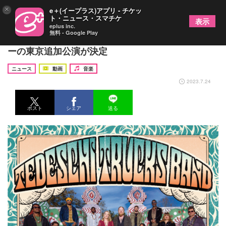
×
e＋(イープラス)アプリ - チケッ
ト・ニュース・スマチケ
表示
eplus inc.
無料 - Google Play
テデスキ・トラックス・バンド 、ジャパン・ツア
ーの東京追加公演が決定
ニュース
動画
音楽
2023.7.24
ポスト
シェア
送る