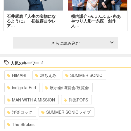
石井琢磨「人生の宝物にな
横内謙介×みょんふぁ×糸あ
るように」 初披露曲やレ
やつり人形一糸座 創作
ア…
人…
さらに読み込む
人気のキーワード
HIMARI
堀ちえみ
SUMMER SONIC
indigo la End
展示会/博覧会/展覧会
MAN WITH A MISSION
洋楽POPS
洋楽ロック
SUMMER SONICライブ
The Strokes