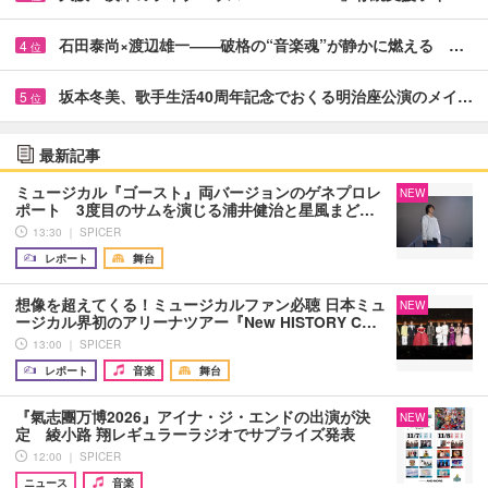
石田泰尚×渡辺雄一――破格の“音楽魂”が静かに燃える …
4
位
坂本冬美、歌手生活40周年記念でおくる明治座公演のメイ…
5
位
最新記事
ミュージカル『ゴースト』両バージョンのゲネプロレ
NEW
ポート 3度目のサムを演じる浦井健治と星風まど…
13:30 ｜ SPICER
レポート
舞台
想像を超えてくる！ミュージカルファン必聴 日本ミュ
NEW
ージカル界初のアリーナツアー『New HISTORY C…
13:00 ｜ SPICER
レポート
音楽
舞台
『氣志團万博2026』アイナ・ジ・エンドの出演が決
NEW
定 綾小路 翔レギュラーラジオでサプライズ発表
12:00 ｜ SPICER
ニュース
音楽