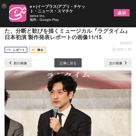
×
e＋(イープラス)アプリ - チケッ
ト・ニュース・スマチケ
表示
eplus inc.
無料 - Google Play
蜷川イズムを受け継ぐ演出家 藤田俊太郎が3回震え
た、分断と歓びを描くミュージカル『ラグタイム』
日本初演 製作発表レポートの画像11/15
SPICER
2023.7.25
レポート
舞台
前の画像
記事に戻る
次の画像