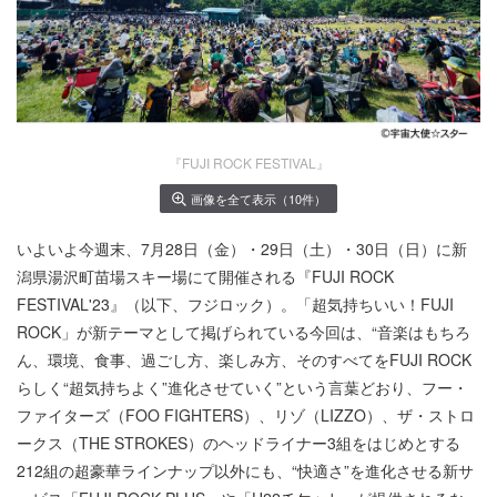
『FUJI ROCK FESTIVAL』
画像を全て表示（10件）
いよいよ今週末、7月28日（金）・29日（土）・30日（日）に新
潟県湯沢町苗場スキー場にて開催される『FUJI ROCK
FESTIVAL'23』（以下、フジロック）。「超気持ちいい！FUJI
ROCK」が新テーマとして掲げられている今回は、“音楽はもちろ
ん、環境、食事、過ごし方、楽しみ方、そのすべてをFUJI ROCK
らしく“超気持ちよく”進化させていく”という言葉どおり、フー・
ファイターズ（FOO FIGHTERS）、リゾ（LIZZO）、ザ・ストロ
ークス（THE STROKES）のヘッドライナー3組をはじめとする
212組の超豪華ラインナップ以外にも、“快適さ”を進化させる新サ