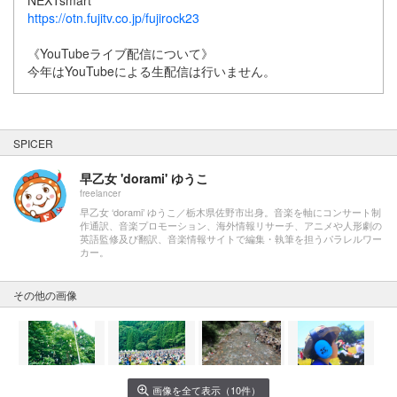
https://otn.fujitv.co.jp/fujirock23
《YouTubeライブ配信について》
今年はYouTubeによる生配信は行いません。
SPICER
早乙女 'dorami' ゆうこ
freelancer
早乙女 ‘dorami’ ゆうこ／栃木県佐野市出身。音楽を軸にコンサート制
作通訳、音楽プロモーション、海外情報リサーチ、アニメや人形劇の
英語監修及び翻訳、音楽情報サイトで編集・執筆を担うパラレルワー
カー。
その他の画像
画像を全て表示（10件）