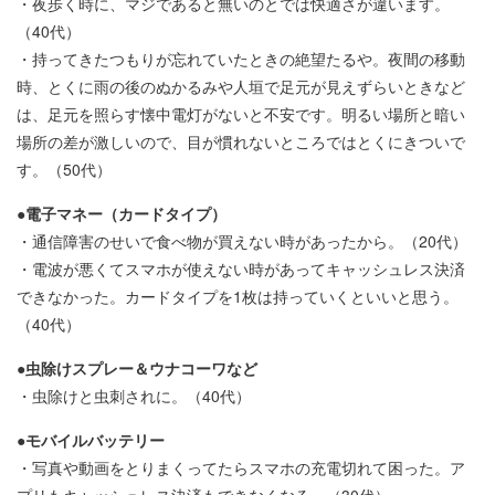
・夜歩く時に、マジであると無いのとでは快適さが違います。
（40代）
・持ってきたつもりが忘れていたときの絶望たるや。夜間の移動
時、とくに雨の後のぬかるみや人垣で足元が見えずらいときなど
は、足元を照らす懐中電灯がないと不安です。明るい場所と暗い
場所の差が激しいので、目が慣れないところではとくにきついで
す。（50代）
●電子マネー（カードタイプ）
・通信障害のせいで食べ物が買えない時があったから。（20代）
・電波が悪くてスマホが使えない時があってキャッシュレス決済
できなかった。カードタイプを1枚は持っていくといいと思う。
（40代）
●虫除けスプレー＆ウナコーワなど
・虫除けと虫刺されに。（40代）
●モバイルバッテリー
・写真や動画をとりまくってたらスマホの充電切れて困った。ア