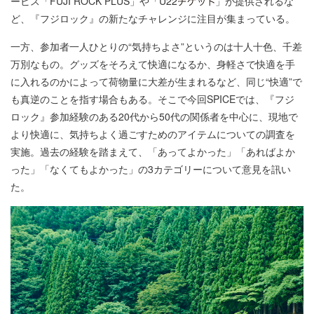
ービス「FUJI ROCK PLUS」や「U22
」が提供されるな
ど、『フジロック』の新たなチャレンジに注目が集まっている。
一方、参加者一人ひとりの“気持ちよさ”というのは十人十色、千差
万別なもの。グッズをそろえて快適になるか、身軽さで快適を手
に入れるのかによって荷物量に大差が生まれるなど、同じ“快適”で
も真逆のことを指す場合もある。そこで今回SPICEでは、『フジ
ロック』参加経験のある20代から50代の関係者を中心に、現地で
より快適に、気持ちよく過ごすためのアイテムについての調査を
実施。過去の経験を踏まえて、「あってよかった」「あればよか
った」「なくてもよかった」の3カテゴリーについて意見を訊い
た。