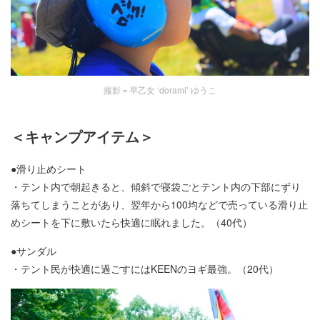
撮影＝早乙女 ‘dorami’ ゆうこ
＜キャンプアイテム＞
●
滑り止めシート
・テント内で朝起きると、傾斜で寝袋ごとテント内の下部にずり
落ちてしまうことがあり、翌年から100均などで売っている滑り止
めシートを下に敷いたら快適に眠れました。（40代）
●
サンダル
・テント民が快適に過ごすにはKEENのヨギ最強。（20代）