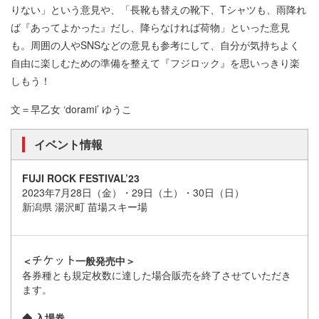
りない」という意見や、「長靴も替えの靴下、Tシャツも、雨降れ
ば『あってよかった』だし、降らなければ荷物」といった意見
も。周囲の人やSNSなどの意見も参考にして、自分が気持ちよく
自由に楽しむための準備を整えて『フジロック』を思いっきり楽
しもう！
文＝早乙女 ‘dorami’ ゆうこ
イベント情報
FUJI ROCK FESTIVAL’23
2023年7月28日（金）・29日（土）・30日（日）
新潟県 湯沢町 苗場スキー場
＜
一般発売中＞
各券種とも規定枚数に達した場合販売を終了させていただき
ます。
◆ 入場券