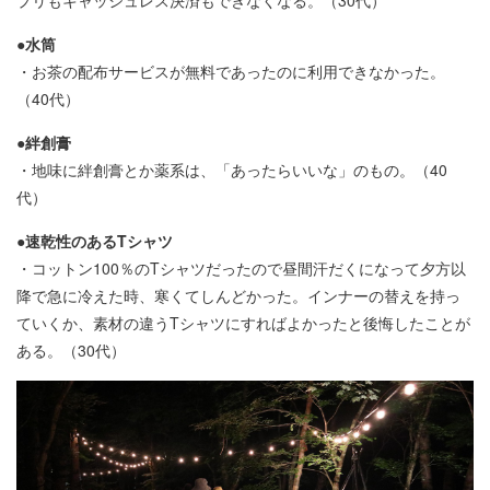
プリもキャッシュレス決済もできなくなる。（30代）
●水筒
・お茶の配布サービスが無料であったのに利用できなかった。
（40代）
●絆創膏
・地味に絆創膏とか薬系は、「あったらいいな」のもの。（40
代）
●速乾性のあるTシャツ
・コットン100％のTシャツだったので昼間汗だくになって夕方以
降で急に冷えた時、寒くてしんどかった。インナーの替えを持っ
ていくか、素材の違うTシャツにすればよかったと後悔したことが
ある。（30代）