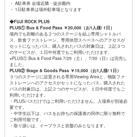
・ A駐車券 会場近隣・徒歩圏内
・ 1日駐車券は場外駐車場となります
◆FUJI ROCK PLUS
PLUS① Bus & Food Pass ￥20,000（お1人様/ 1日）
場内でも距離のある２つのステージを結ぶ専用シャトルバ
ス、飲食ファストレーン、専用休憩スペースへのアクセスが
セットになったパス。購入されたパスの対象日は、上記３つ
のサービスが、１日中何度でもご利用いただけます。
※PLUS① Bus & Food Pass 7/29（土）、7/30（日）は完売し
ました。
PLUS② Stage & Goods Pass ￥15,000（お1人様/ 1日）
３つのステージに設置される専用Viewing Areaと、物販ファ
ストレーンへのアクセスがセットになったパス。購入された
パスの対象日は、上記２つのサービスが、１日中何度でもご
利用いただけます。
・PLUSパスだけではご利用いただけません。入場券が別途必
要です。
・中学生以下は、パスをお持ちの保護者の同伴に限り無料で
ご利用可能です。
・取り扱いは、イープラスと岩盤のみとなります。