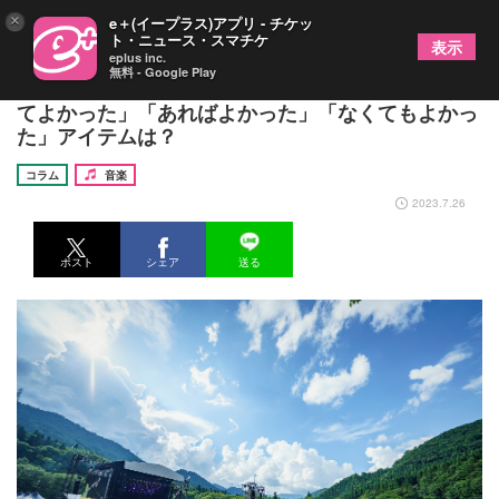
×
e＋(イープラス)アプリ - チケッ
ト・ニュース・スマチケ
表示
eplus inc.
無料 - Google Play
『フジロック』開催直前！ 持ち物チェック「あっ
てよかった」「あればよかった」「なくてもよかっ
た」アイテムは？
コラム
音楽
2023.7.26
ポスト
シェア
送る