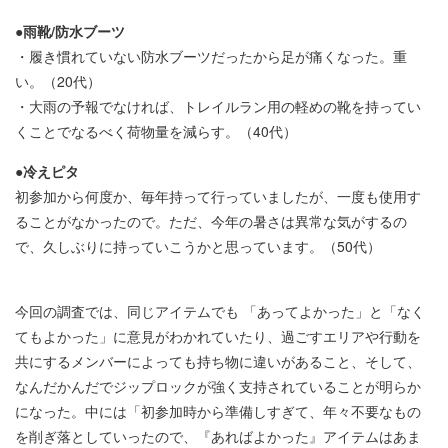
●雨靴/防水ブーツ
・履き慣れていない防水ブーツだったから足が痛くなった。重
い。（20代）
・大雨の予報でなければ、トレイルラン用の軽めの靴を持ってい
くことでなるべく荷物量を減らす。（40代）
●冷えピタ
初参加から何度か、毎年持って行っていましたが、一度も使用す
ることがなかったので。ただ、今年の暑さは異常な気がするの
で、久しぶりに持っていこうかと思っています。（50代）
今回の調査では、同じアイテムでも 「あってよかった」と「なく
てもよかった」に意見がわかれていたり、過ごすエリアや行動を
共にするメンバーによっても持ち物に違いがあること、そして、
なんだかんだでジップロックが強く支持されていることが明らか
になった。中には「初参加時から準備しすぎて、年々不要なもの
を削ぎ落としていったので、『あればよかった』アイテムはあま