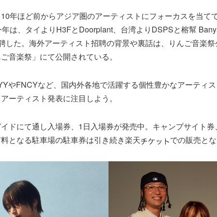
10年ほど前からアジア圏のアーティストにフォーカスを当て
は、タイよりH3FとDoorplant、台湾よりDSPSと榕幫 Bany
を招聘した。海外アーティスト招聘の背景や裏話は、りんご音楽祭公式
んご音楽祭」にて公開されている。
YYYやFNCYなど、国内外各地で活躍する個性豊かなアーティス
くアーティスト発表に注目しよう。
ガイドにて通し入場券、1日入場券が発売中。キャンプサイト券
有料となる駐車場の駐車券は引き続き楽天
での販売とな