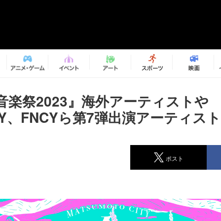
音楽祭2023』海外アーティストや
YY、FNCYら第7弾出演アーティス
ポスト