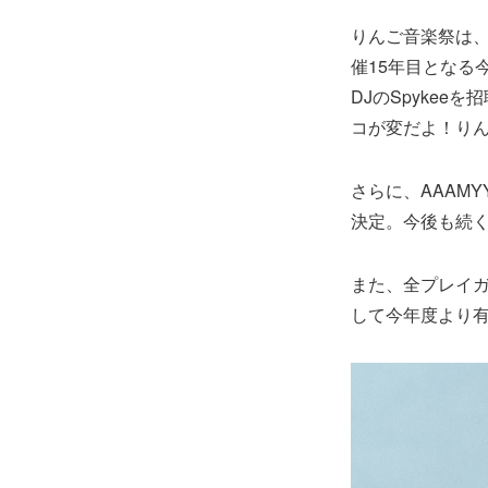
りんご音楽祭は、
催15年目となる今年
DJのSpykee
コが変だよ！り
さらに、AAAM
決定。今後も続
また、全プレイ
して今年度より