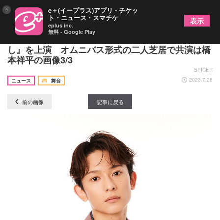
×
e＋(イープラス)アプリ - チケッ
ト・ニュース・スマチケ
表示
eplus inc.
無料 - Google Play
梅津瑞樹が初の脚本・演出を手掛ける、言式『解な
し』を上演 オムニバス形式の二人芝居で共演は橋
本祥平の画像3/3
SPICER
2023.7.28
ニュース
舞台
前の画像
記事に戻る