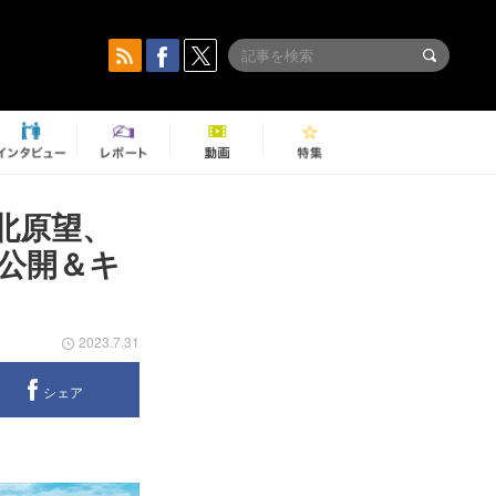
、北原望、
公開＆キ
2023.7.31
シェア