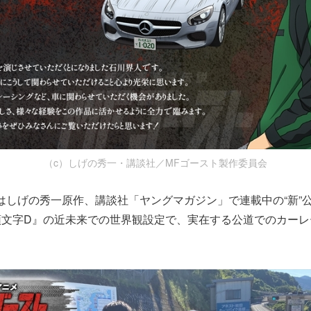
（c）しげの秀一・講談社／MFゴースト製作委員会
はしげの秀一原作、講談社「ヤングマガジン」で連載中の“新”
頭文字D』の近未来での世界観設定で、実在する公道でのカーレ
。