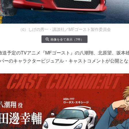
（c）しげの秀一・講談社／MFゴースト製作委員会
画像を全て表示（7件）
より放送予定のTVアニメ『MFゴースト』の八潮翔、北原望、坂本
ライバーのキャラクタービジュアル・キャストコメントが公開と