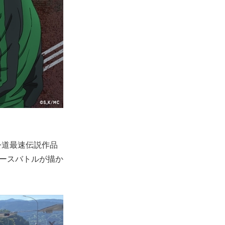
公道最速伝説作品
ースバトルが描か