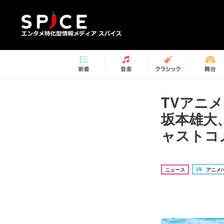
TVアニメ
坂本雄大
ャストコ
ニュース
アニメ/