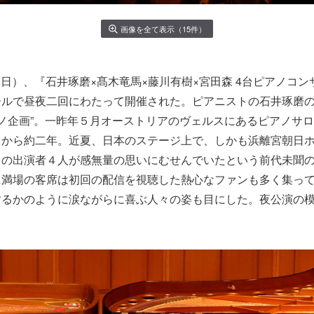
画像を全て表示（15件）
0日（日）、『石井琢磨×髙木竜馬×藤川有樹×宮田森 4台ピアノコ
ールで昼夜二回にわたって開催された。ピアニストの石井琢磨
アノ企画”。一昨年５月オーストリアのヴェルスにあるピアノサロンか
てから約二年。近夏、日本のステージ上で、しかも浜離宮朝日
当の出演者４人が感無量の思いにむせんでいたという前代未聞
に満場の客席は初回の配信を視聴した熱心なファンも多く集っ
するかのように涙ながらに喜ぶ人々の姿も目にした。夜公演の