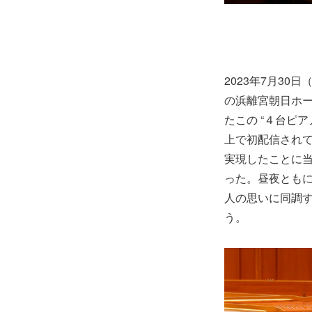
2023年7月3
の浜離宮朝日ホ
たこの “４台ピ
上で初配信され
実現したことに
った。昼夜とも
人の思いに同調
う。