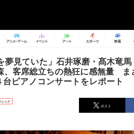
を夢見ていた」石井琢磨・髙木竜馬
森、客席総立ちの熱狂に感無量 まさ
な４台ピアノコンサートをレポート
ラシック
ポスト