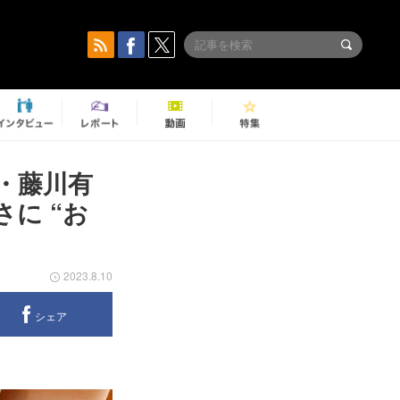
・藤川有
に “お
2023.8.10
シェア