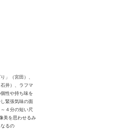
ばり」（宮田）、
（石井）、ラフマ
の個性や持ち味を
少し緊張気味の面
３～４分の短い尺
像美を思わせるみ
になるの