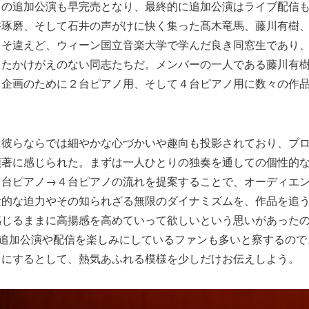
）の追加公演も早完売となり、最終的に追加公演はライブ配信
井琢磨、そして石井の声がけに快く集った髙木竜馬、藤川有樹
こそ違えど、ウィーン国立音楽大学で学んだ良き同窓生であり
きたかけがえのない同志たちだ。メンバーの一人である藤川有
当企画のために２台ピアノ用、そして４台ピアノ用に数々の作
は彼らならでは細やかな心づかいや趣向も投影されており、プ
顕著に感じられた。まずは一人ひとりの独奏を通しての個性的
２台ピアノ→４台ピアノの流れを提案することで、オーディエ
量的な迫力やその知られざる無限のダイナミズムを、作品を追
感じるままに高揚感を高めていって欲しいという思いがあった
の追加公演や配信を楽しみにしているファンも多いと察するの
々にするとして、熱気あふれる模様を少しだけお伝えしよう。