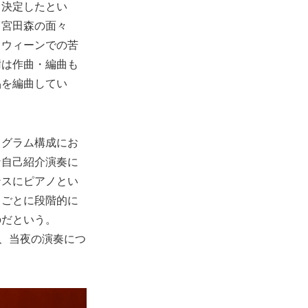
も決定したとい
、宮田森の面々
、ウィーンでの苦
樹は作曲・編曲も
品を編曲してい
ログラム構成にお
な自己紹介演奏に
ンスにピアノとい
うごとに段階的に
のだという。
で、当夜の演奏につ