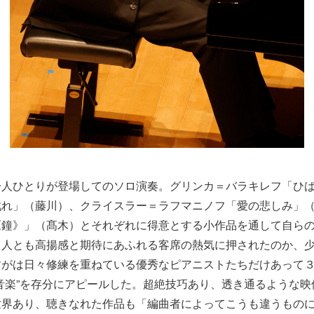
一人ひとりが登場してのソロ演奏。グリンカ＝バラキレフ「ひ
戯れ」（藤川）、クライスラー＝ラフマニノフ「愛の悲しみ」
《鐘》」（髙木）とそれぞれに得意とする小作品を通して自ら
４人とも高揚感と期待にあふれる客席の熱気に押されたのか、
すがは日々修練を重ねている優秀なピアニストたちだけあって
音楽”を存分にアピールした。超絶技巧あり、透き通るような映
世界あり、聴きなれた作品も「編曲者によってこうも違うもの