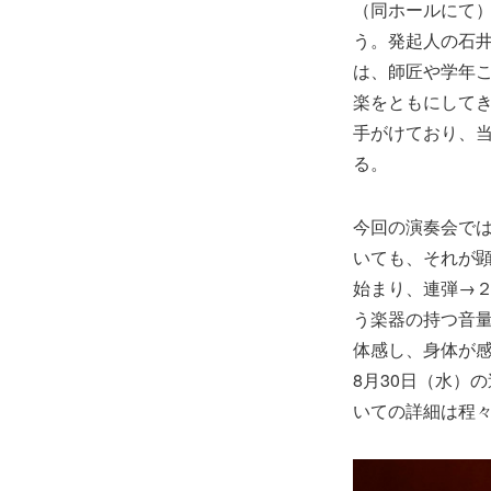
（同ホールにて
う。発起人の石
は、師匠や学年
楽をともにして
手がけており、
る。
今回の演奏会で
いても、それが
始まり、連弾→
う楽器の持つ音
体感し、身体が
8月30日（水）
いての詳細は程