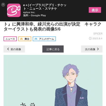
×
e＋(イープラス)アプリ - チケッ
ト・ニュース・スマチケ
表示
eplus inc.
無料 - Google Play
雨宮哲が書き下ろしたオリジナル朗読劇『絶滅ホス
ト』に興津和幸、緑川光らの出演が決定 キャラク
ターイラストも発表の画像5/6
SPICER
2023.8.4
ニュース
舞台
アニメ/ゲーム
前の画像
記事に戻る
次の画像