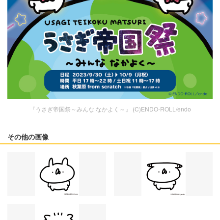
『うさぎ帝国祭～みんな なかよく～』 (C)ENDO-ROLL/endo
その他の画像