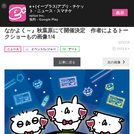
×
e＋(イープラス)アプリ - チケッ
ト・ニュース・スマチケ
表示
eplus inc.
無料 - Google Play
「うさぎ帝国」のイベント『うさぎ帝国祭～みんな
なかよく～』秋葉原にて開催決定 作者によるトー
クショーもの画像1/4
SPICER
2023.8.4
ニュース
イベント/レジャー
アート
記事に戻る
次の画像