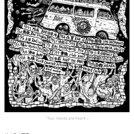
『Tour -Hands and Feet 9-』