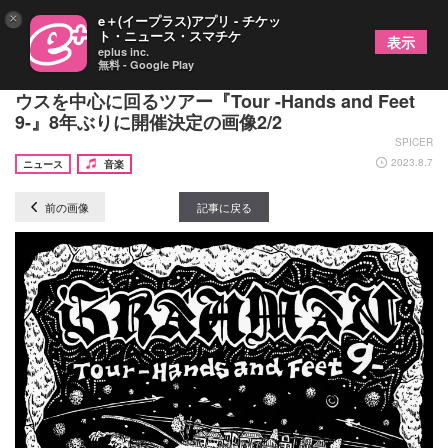
×
e＋(イープラス)アプリ - チケッ
ト・ニュース・スマチケ
表示
eplus inc.
無料 - Google Play
BRAHMAN、未踏の地や訪れたことのないライブハ
ウスを中心に回るツアー『Tour -Hands and Feet
9-』8年ぶりに開催決定の画像2/2
SPICER
2023.8.7
ニュース
音楽
前の画像
記事に戻る